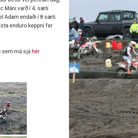
minjanefndar
ic Máni varð í 4. sæti
nel Adam endaði í 8 sæti
sta enduro keppni fer
ni sem má sjá
hér