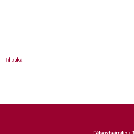
Til baka
Félagsheimilinu T