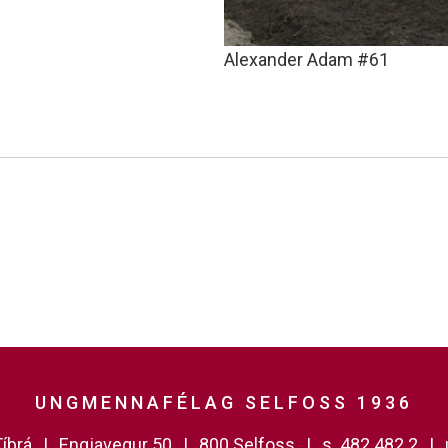
Alexander Adam #61
UNGMENNAFÉLAG SELFOSS 1936
íbrá
Engjavegur 50
800 Selfoss
s. 482 482 2