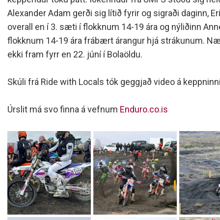
Siðareglur Umf. Selfoss
Alexander Adam gerði sig lítið fyrir og sigraði daginn, Er
Umgengnisreglur
overall en í 3. sæti í flokknum 14-19 ára og nýliðinn An
flokknum 14-19 ára frábært árangur hjá strákunum. Næ
ekki fram fyrr en 22. júní í Bolaöldu.
Skúli frá Ride with Locals tók geggjað video á keppnin
Úrslit má svo finna á vefnum
Enduro.co.is