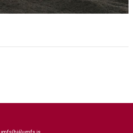
umfs(hjá)umfs.is