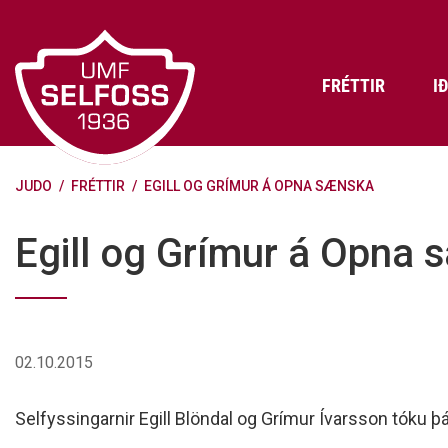
Fara
í
efni
FRÉTTIR
I
JUDO
/
FRÉTTIR
/
EGILL OG GRÍMUR Á OPNA SÆNSKA
Frádráttarbærir styrkir til
Skráning iðkenda á Abler
Aðalstjórn Umf. Selfoss
íþróttafélaga
Lög, reglur og stefnur félagsins
Æfingatö
Skrifstof
Viðurken
Egill og Grímur á Opna
Fræðslu- og forvarnarstefna Umf.
Björns Bl
Selfoss
Heiðursfél
Æfingagjöld
Frístund
Jafnréttisáætlun Umf. Selfoss
Íþróttafó
Lög Umf. Selfoss
UMFÍ bikar
02.10.2015
Persónuverndarstefna Umf.
Selfoss
Selfyssingarnir Egill Blöndal og Grímur Ívarsson tóku 
Reglugerð um fjáraflanir