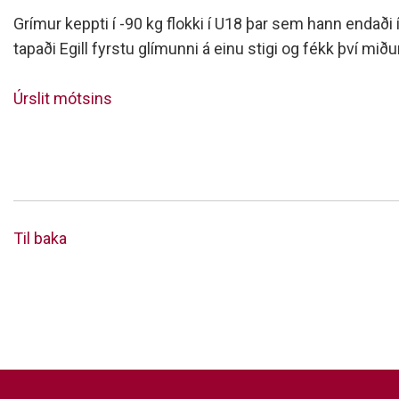
Siðareglur Umf. Selfoss
Grímur keppti í -90 kg flokki í U18 þar sem hann endaði 
Umgengnisreglur
tapaði Egill fyrstu glímunni á einu stigi og fékk því miðu
Úrslit mótsins
Til baka