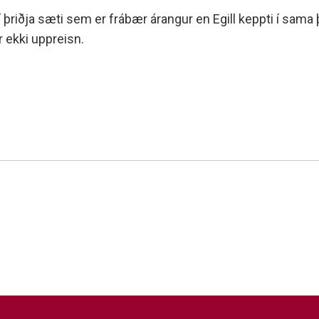
minjanefndar
í þriðja sæti sem er frábær árangur en Egill keppti í sama 
r ekki uppreisn.