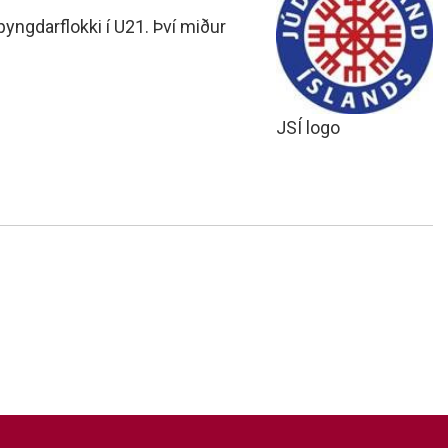
þyngdarflokki í U21. Því miður
JSÍ logo