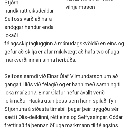
Stjórn
vilhjalmsson
handknattleiksdeildar
Selfoss varð að hafa
snöggar hendur enda
lokaði
félagsskiptaglugginn á mánudagskvöldið en eins og
gefur að skilja er afar mikilvægt að hafa tvo öfluga
markverði innan sinna herbúða.
Selfoss samdi við Einar Ólaf Vilmundarson um að
ganga til liðs við félagið og er hann með samning til
loka maí 2017. Einar Ólafur hefur ávallt verið
leikmaður Hauka utan þess sem hann spilaði fyrir
Stjörnuna á síðasta tímabili þegar þeir tryggðu sér
sæti í Olís-deildinni, rétt eins og Selfyssingar. Góðar
fréttir að fá þennan öfluga markmann til félagsins.