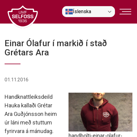
Fara
Íslenska
í
efni
Einar Ólafur í markið í stað
Grétars Ara
01.11.2016
Handknattleiksdeild
Hauka kallaði Grétar
Ara Guðjónsson heim
úr láni með stuttum
fyrirvara á mánudag.
handbolti-einar-olafur-