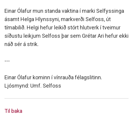
Einar Ólafur mun standa vaktina í marki Selfyssinga
ásamt Helga Hlynssyni, markverði Selfoss, út
tímabilið. Helgi hefur leikið stórt hlutverk í tveimur
síðustu leikjum Selfoss þar sem Grétar Ari hefur ekki
náð sér á strik.
---
Einar Ólafur kominn í vínrauða félagslitinn.
Ljósmynd: Umf. Selfoss
Til baka