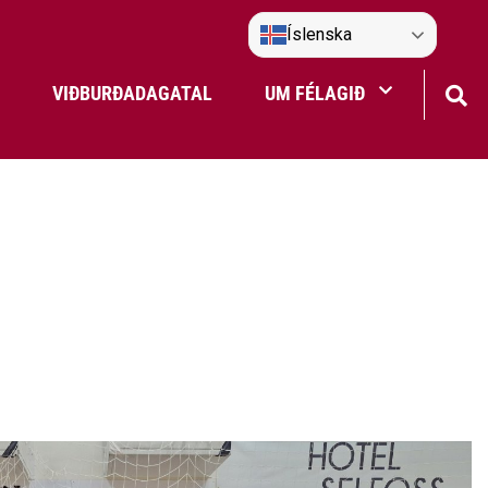
Íslenska
VIÐBURÐADAGATAL
UM FÉLAGIÐ
Frístundaakstur
Nefndir Umf. Selfoss
tjón