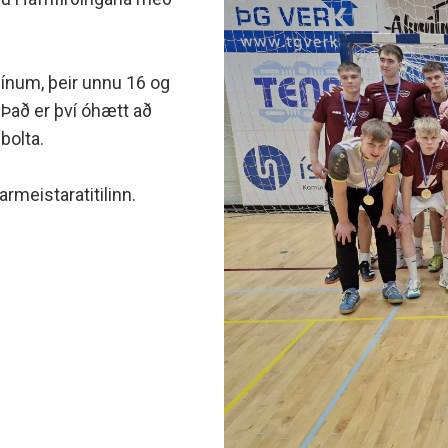
minjanefndar
sínum, þeir unnu 16 og
 Það er því óhætt að
bolta.
rmeistaratitilinn.