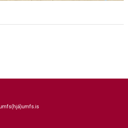
umfs(hjá)umfs.is