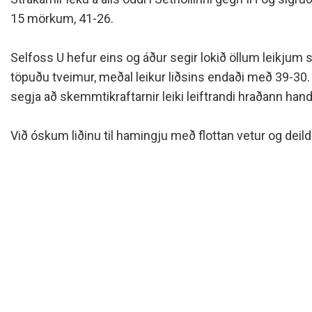
Siðareglur Umf. Selfoss
15 mörkum, 41-26.
Umgengnisreglur
Selfoss U hefur eins og áður segir lokið öllum leikjum 
töpuðu tveimur, meðal leikur liðsins endaði með 39-30.
segja að skemmtikraftarnir leiki leiftrandi hraðann hand
Við óskum liðinu til hamingju með flottan vetur og deilda