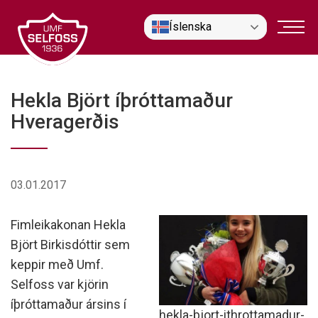
Fara
Íslenska
í
efni
Hekla Björt íþróttamaður
Hveragerðis
03.01.2017
Fimleikakonan Hekla
Björt Birkisdóttir sem
keppir með Umf.
Selfoss var kjörin
íþróttamaður ársins í
hekla-bjort-ithrottamadur-