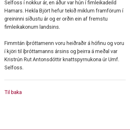
Selfoss í nokkur ár, en áður var hún í fimleikadeild
Hamars. Hekla Björt hefur tekið miklum framförum í
greininni síðustu ár og er orðin ein af fremstu
fimleikakonum landsins.
Fimmtán íþróttamenn voru heiðraðir á hófinu og voru
í kjöri til íþróttamanns ársins og þeirra á meðal var
Kristrún Rut Antonsdóttir knattspyrnukona úr Umf.
Selfoss.
Til baka