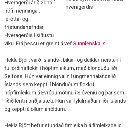
Hveragerði árið 2016 í
hveragerdis
hófi menningar,
íþrótta- og
frístundanefndar
Hveragerðis í síðustu
viku. Frá þessu er greint á vef
Sunnlenska.is
.
Hekla Björt varð Íslands-, bikar- og deildarmeistari í
fullorðinsflokki í hópfimleikum, með blönduðu liði
Selfoss. Hún var einnig valin í ungmennalandslið
Íslands sem keppti í blönduðum flokki í
hópfimleikum á Evrópumótinu í Slóveníu og þar sem
liðið lenti í þriðja sæti. Hún var lykilmaður í liði Íslands
og keppti á öllum áhöldum.
Hekla Björt hefur stundað fimleika hjá fimleikadeild