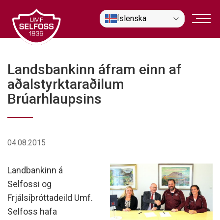
Fara
Íslenska
í
efni
Landsbankinn áfram einn af
aðalstyrktaraðilum
Brúarhlaupsins
04.08.2015
Landbankinn á
Selfossi og
Frjálsíþróttadeild Umf.
Selfoss hafa