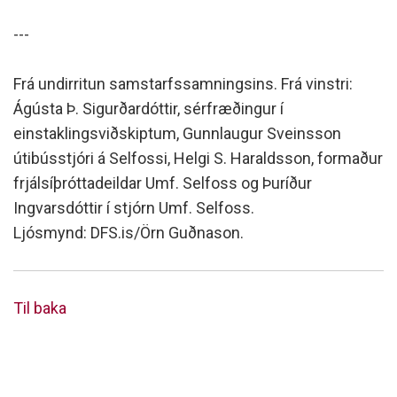
---
Frá undirritun samstarfssamningsins. Frá vinstri:
Ágústa Þ. Sigurðardóttir, sérfræðingur í
einstaklingsviðskiptum, Gunnlaugur Sveinsson
útibússtjóri á Selfossi, Helgi S. Haraldsson, formaður
frjálsíþróttadeildar Umf. Selfoss og Þuríður
Ingvarsdóttir í stjórn Umf. Selfoss.
Ljósmynd: DFS.is/Örn Guðnason.
Til baka