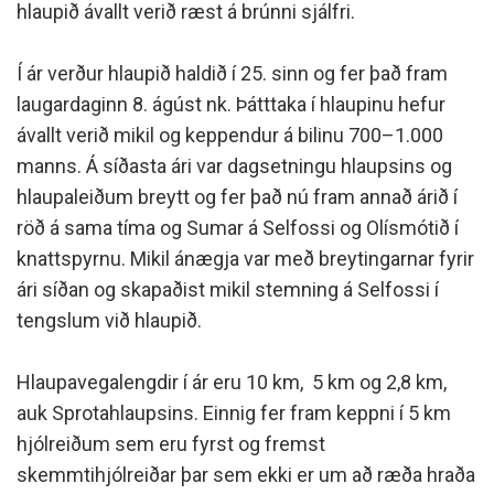
hlaupið ávallt verið ræst á brúnni sjálfri.
Í ár verður hlaupið haldið í 25. sinn og fer það fram
laugardaginn 8. ágúst nk. Þátttaka í hlaupinu hefur
ávallt verið mikil og keppendur á bilinu 700–1.000
manns. Á síðasta ári var dagsetningu hlaupsins og
hlaupaleiðum breytt og fer það nú fram annað árið í
röð á sama tíma og Sumar á Selfossi og Olísmótið í
knattspyrnu. Mikil ánægja var með breytingarnar fyrir
ári síðan og skapaðist mikil stemning á Selfossi í
tengslum við hlaupið.
Hlaupavegalengdir í ár eru 10 km, 5 km og 2,8 km,
auk Sprotahlaupsins. Einnig fer fram keppni í 5 km
hjólreiðum sem eru fyrst og fremst
skemmtihjólreiðar þar sem ekki er um að ræða hraða