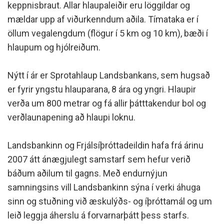
keppnisbraut. Allar hlaupaleiðir eru löggildar og
mældar upp af viðurkenndum aðila. Tímataka er í
öllum vegalengdum (flögur í 5 km og 10 km), bæði í
hlaupum og hjólreiðum.
Nýtt í ár er Sprotahlaup Landsbankans, sem hugsað
er fyrir yngstu hlauparana, 8 ára og yngri. Hlaupir
verða um 800 metrar og fá allir þátttakendur bol og
verðlaunapening að hlaupi loknu.
Landsbankinn og Frjálsíþróttadeildin hafa frá árinu
2007 átt ánægjulegt samstarf sem hefur verið
báðum aðilum til gagns. Með endurnýjun
samningsins vill Landsbankinn sýna í verki áhuga
sinn og stuðning við æskulýðs- og íþróttamál og um
leið leggja áherslu á forvarnarþátt þess starfs.