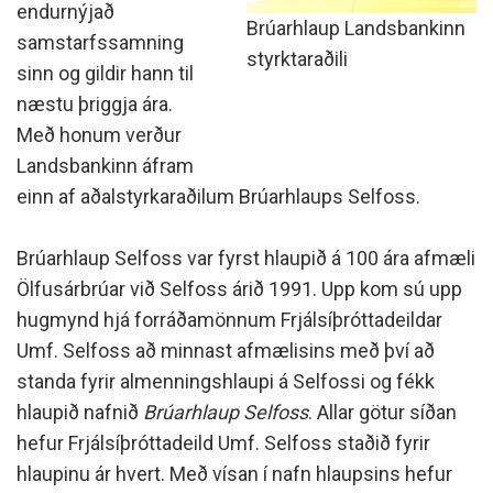
endurnýjað
Brúarhlaup Landsbankinn
samstarfssamning
styrktaraðili
sinn og gildir hann til
næstu þriggja ára.
Með honum verður
Landsbankinn áfram
einn af aðalstyrkaraðilum Brúarhlaups Selfoss.
Brúarhlaup Selfoss var fyrst hlaupið á 100 ára afmæli
Ölfusárbrúar við Selfoss árið 1991. Upp kom sú upp
hugmynd hjá forráðamönnum Frjálsíþróttadeildar
Umf. Selfoss að minnast afmælisins með því að
standa fyrir almenningshlaupi á Selfossi og fékk
hlaupið nafnið
Brúarhlaup Selfoss
. Allar götur síðan
hefur Frjálsíþróttadeild Umf. Selfoss staðið fyrir
hlaupinu ár hvert. Með vísan í nafn hlaupsins hefur