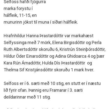
Selfoss hafði fjögurra
marka forystu í
hálfleik, 11-15, en
munurinn jókst til muna í síðari hálfleik.
Hrafn­hild­ur Hanna Þrast­ar­dótt­ir var markahæst
Selfyssinga með 7 mörk, Elena Birg­is­dótt­ir og Perla
Ruth Al­berts­dótt­ir skoruðu 6, Kristrún Steinþórs­dótt­ir,
Hild­ur Öder Ein­ars­dótt­ir og Adina Ghido­arca 4 og þær
Kara Rún Árna­dótt­ir, Hulda Dís Þrast­ar­dótt­ir og
Thelma Sif Kristjáns­dótt­ir skoruðu 1 mark hver.
Selfoss er í 6. sæti með 10 stig, en stutt er í næstu
lið fyrir ofan. Þannig eru Framarar í 3. sæti
deildarinnar með 11 stig.