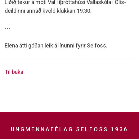
Liðið tekur á móti Val í íþróttahúsi Vallaskóla í Olís-
deildinni annað kvöld klukkan 19:30.
---
Elena átti góðan leik á línunni fyrir Selfoss.
Til baka
UNGMENNAFÉLAG SELFOSS 1936