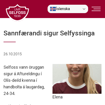
Fara
Íslenska
í
efni
Sannfærandi sigur Selfyssinga
26.10.2015
Selfoss vann öruggan
sigur á Aftureldingu í
Olís-deild kvenna í
handbolta á laugardag,
24-34.
Elena