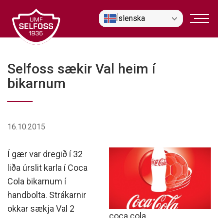
Fara
Íslenska
í
efni
Selfoss sækir Val heim í
bikarnum
16.10.2015
Í gær var dregið í 32
liða úrslit karla í Coca
Cola bikarnum í
handbolta. Strákarnir
okkar sækja Val 2
coca cola