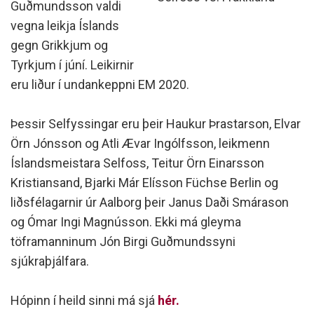
Guðmundsson valdi
vegna leikja Íslands
gegn Grikkjum og
Tyrkjum í júní. Leikirnir
eru liður í undankeppni EM 2020.
Þessir Selfyssingar eru þeir
Haukur Þrastarson, Elvar
Örn Jónsson og Atli Ævar Ingólfsson, leikmenn
Íslandsmeistara Selfoss, Teitur Örn Einarsson
Kristiansand, Bjarki Már Elísson Füchse Berlin og
liðsfélagarnir úr Aalborg þeir Janus Daði Smárason
og Ómar Ingi Magnússon. Ekki má gleyma
töframanninum Jón Birgi Guðmundssyni
sjúkraþjálfara.
Hópinn í heild sinni má sjá
hér.