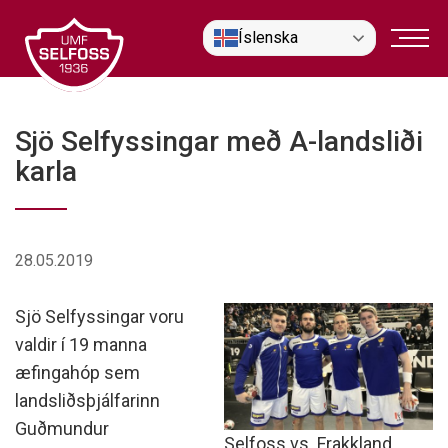
Fara
Íslenska
í
efni
Sjö Selfyssingar með A-landsliði
karla
28.05.2019
Sjö Selfyssingar voru
valdir í 19 manna
æfingahóp sem
landsliðsþjálfarinn
Guðmundur
Selfoss vs. Frakkland