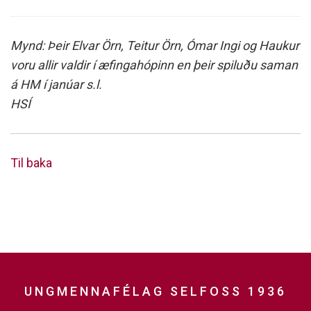
Mynd: Þeir Elvar Örn, Teitur Örn, Ómar Ingi og Haukur
voru allir valdir í æfingahópinn en þeir spiluðu saman
á HM í janúar s.l.
HSÍ
Til baka
UNGMENNAFÉLAG SELFOSS 1936