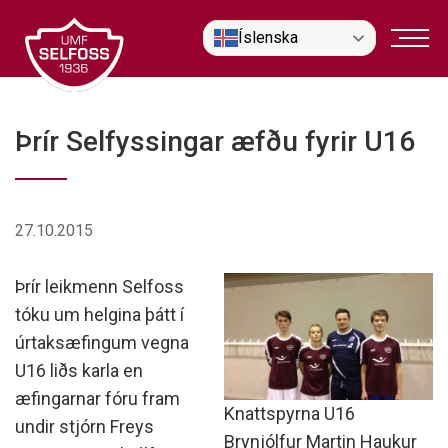
Fara
Íslenska
í
efni
Þrír Selfyssingar æfðu fyrir U16
27.10.2015
Þrír leikmenn Selfoss
tóku um helgina þátt í
úrtaksæfingum vegna
U16 liðs karla en
æfingarnar fóru fram
Knattspyrna U16
undir stjórn Freys
Brynjólfur Martin Haukur