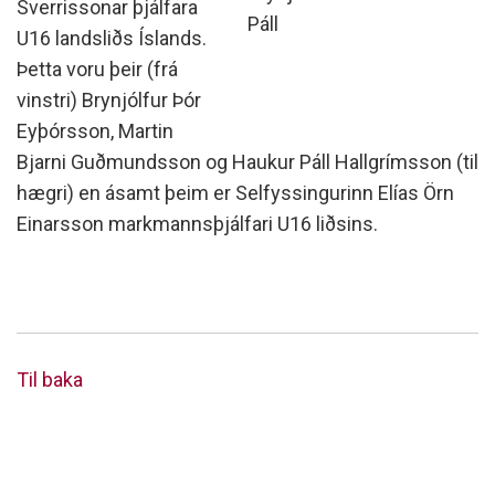
Sverrissonar þjálfara
Páll
U16 landsliðs Íslands.
Þetta voru þeir (frá
vinstri) Brynjólfur Þór
Eyþórsson, Martin
Bjarni Guðmundsson og Haukur Páll Hallgrímsson (til
hægri) en ásamt þeim er Selfyssingurinn Elías Örn
Einarsson markmannsþjálfari U16 liðsins.
Til baka