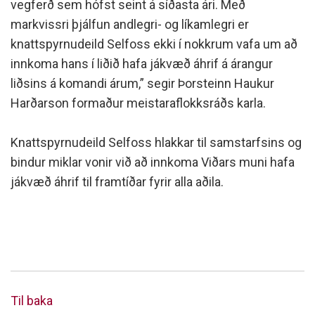
vegferð sem hófst seint á síðasta ári. Með
markvissri þjálfun andlegri- og líkamlegri er
knattspyrnudeild Selfoss ekki í nokkrum vafa um að
innkoma hans í liðið hafa jákvæð áhrif á árangur
liðsins á komandi árum,” segir Þorsteinn Haukur
Harðarson formaður meistaraflokksráðs karla.
Knattspyrnudeild Selfoss hlakkar til samstarfsins og
bindur miklar vonir við að innkoma Viðars muni hafa
jákvæð áhrif til framtíðar fyrir alla aðila.
Til baka