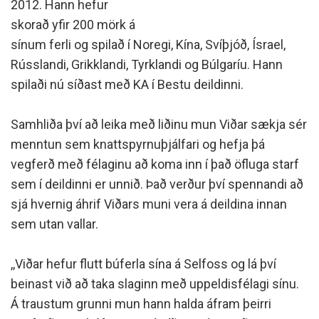
2012. Hann hefur
skorað yfir 200 mörk á
sínum ferli og spilað í Noregi, Kína, Svíþjóð, Ísrael,
Rússlandi, Grikklandi, Tyrklandi og Búlgaríu. Hann
spilaði nú síðast með KA í Bestu deildinni.
Samhliða því að leika með liðinu mun Viðar sækja sér
menntun sem knattspyrnuþjálfari og hefja þá
vegferð með félaginu að koma inn í það öfluga starf
sem í deildinni er unnið. Það verður því spennandi að
sjá hvernig áhrif Viðars muni vera á deildina innan
sem utan vallar.
,,Viðar hefur flutt búferla sína á Selfoss og lá því
beinast við að taka slaginn með uppeldisfélagi sínu.
Á traustum grunni mun hann halda áfram þeirri