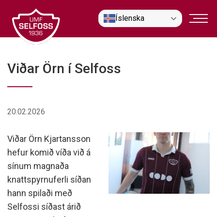
Fara
Íslenska
í
efni
Viðar Örn í Selfoss
20.02.2026
Viðar Örn Kjartansson
hefur komið víða við á
sínum magnaða
knattspyrnuferli síðan
hann spilaði með
Selfossi síðast árið