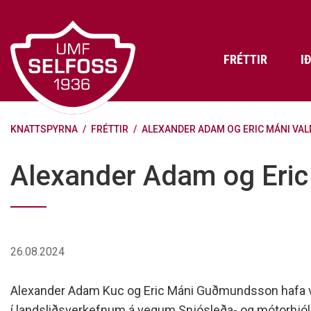
Fara
í
efni
FRÉTTIR
I
KNATTSPYRNA
/
FRÉTTIR
/
ALEXANDER ADAM OG ERIC MÁNI VALD
Frádráttarbærir styrkir til
Skráning iðkenda á Abler
Aðalstjórn Umf. Selfoss
íþróttafélaga
Lög, reglur og stefnur félagsins
Æfingatö
Skrifstof
Viðurken
Alexander Adam og Eric M
Fræðslu- og forvarnarstefna Umf.
Björns Bl
Selfoss
Heiðursfél
Æfingagjöld
Frístund
Jafnréttisáætlun Umf. Selfoss
Íþróttafó
Lög Umf. Selfoss
UMFÍ bikar
26.08.2024
Persónuverndarstefna Umf.
Selfoss
Alexander Adam Kuc og Eric Máni Guðmundsson hafa veri
Reglugerð um fjáraflanir
í landsliðsverkefnum á vegum Snjósleða- og mótorhjó