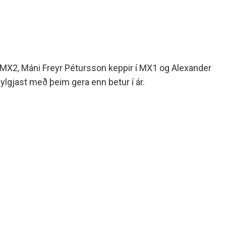
 í MX2, Máni Freyr Pétursson keppir í MX1 og Alexander
ylgjast með þeim gera enn betur í ár.