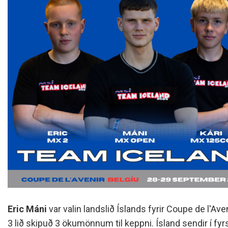
Eric Máni
var valin landslið Íslands fyrir Coupe de l'Av
3 lið skipuð 3 ökumönnum til keppni. Ísland sendir í fyrs