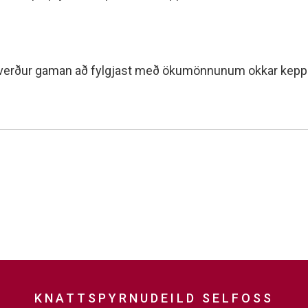
og verður gaman að fylgjast með ökumönnunum okkar keppa
KNATTSPYRNUDEILD SELFOSS