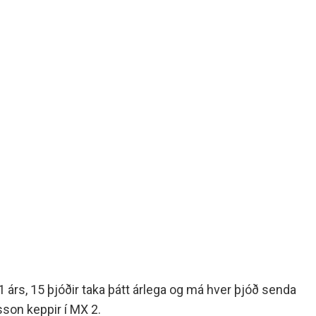
21 árs, 15 þjóðir taka þátt árlega og má hver þjóð senda
sson keppir í MX 2.