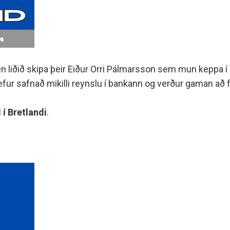
 en liðið skipa þeir Eiður Orri Pálmarsson sem mun keppa
ur safnað mikilli reynslu í bankann og verður gaman að f
í Bretlandi
.