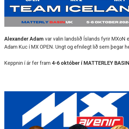
Alexander Adam
var valin landslið Íslands fyrir MXoN
Adam Kuc í MX OPEN. Ungt og efnilegt lið sem þegar hef
Keppnin í ár fer fram
4-6 október í MATTERLEY BASIN 