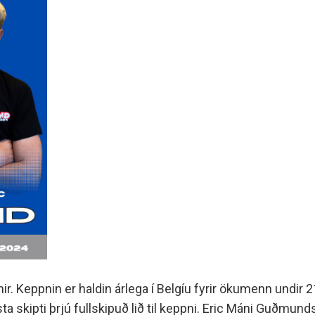
enir. Keppnin er haldin árlega í Belgíu fyrir ökumenn undir 
ta skipti þrjú fullskipuð lið til keppni. Eric Máni Guðmund