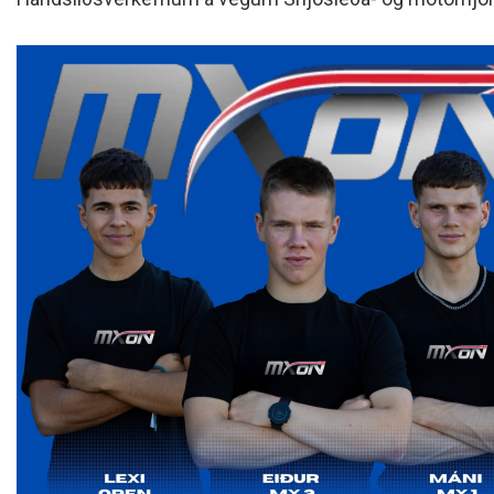
Siðareglur Umf. Selfoss
Umgengnisreglur