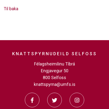
Til baka
KNATTSPYRNUDEILD SELFOSS
Félagsheimilinu Tíbrá
Engjavegur 50
800 Selfoss
knattspyrna@umfs.is