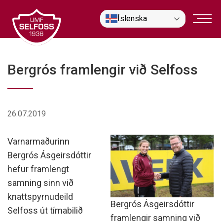
Fara
Íslenska
í
efni
Bergrós framlengir við Selfoss
26.07.2019
Varnarmaðurinn
Bergrós Ásgeirsdóttir
hefur framlengt
samning sinn við
knattspyrnudeild
Bergrós Ásgeirsdóttir
Selfoss út tímabilið
framlengir samning við