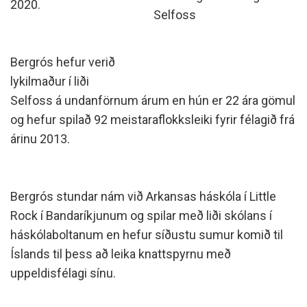
2020.
Selfoss
Bergrós hefur verið
lykilmaður í liði
Selfoss á undanförnum árum en hún er 22 ára gömul
og hefur spilað 92 meistaraflokksleiki fyrir félagið frá
árinu 2013.
Bergrós stundar nám við Arkansas háskóla í Little
Rock í Bandaríkjunum og spilar með liði skólans í
háskólaboltanum en hefur síðustu sumur komið til
Íslands til þess að leika knattspyrnu með
uppeldisfélagi sínu.