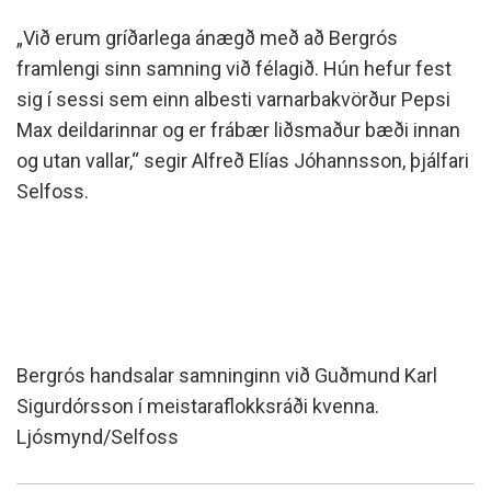
„Við erum gríðarlega ánægð með að Bergrós
framlengi sinn samning við félagið. Hún hefur fest
sig í sessi sem einn albesti varnarbakvörður Pepsi
Max deildarinnar og er frábær liðsmaður bæði innan
og utan vallar,“ segir Alfreð Elías Jóhannsson, þjálfari
Selfoss.
Bergrós handsalar samninginn við Guðmund Karl
Sigurdórsson í meistaraflokksráði kvenna.
Ljósmynd/Selfoss