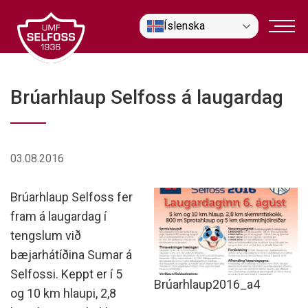
Fara
Íslenska
í
efni
Brúarhlaup Selfoss á laugardag
03.08.2016
Brúarhlaup Selfoss fer
fram á laugardag í
tengslum við
bæjarhátíðina Sumar á
Selfossi. Keppt er í 5
Brúarhlaup2016_a4
og 10 km hlaupi, 2,8