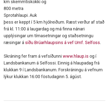
km skemmtiskokki og
800 metra
Sprotahlaupi. Auk
þess er keppt í 5 km hjólreiðum. Ræst verður af stað
frá kl. 11:00 á laugardag og má finna nánari
upplýsingar um tímasetningar og staðsetningu
ræsingar á
síðu Brúarhlaupsins á vef Umf. Selfoss
.
Skráning fer fram á vefsíðunni
www.hlaup.is
og í
Landsbankanum á Selfossi. Einnig á hlaupadag frá
klukkan 9 í Landsbankanum. Forskráningu á vefnum
lýkur klukkan 16:00 föstudaginn 5. ágúst.