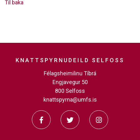
Til baka
KNATTSPYRNUDEILD SELFOSS
Félagsheimilinu Tíbrá
Engjavegur 50
800 Selfoss
knattspyrna@umfs.is