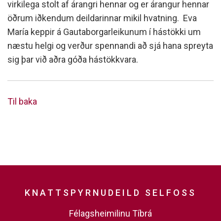
virkilega stolt af árangri hennar og er árangur hennar
öðrum iðkendum deildarinnar mikil hvatning. Eva
María keppir á Gautaborgarleikunum í hástökki um
næstu helgi og verður spennandi að sjá hana spreyta
sig þar við aðra góða hástökkvara.
Til baka
KNATTSPYRNUDEILD SELFOSS
Félagsheimilinu Tíbrá