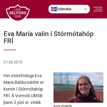
Fara
Íslenska
í
efni
Eva María valin í Stórmótahóp
FRÍ
21.06.2019
Hin stórefnilega Eva
María Baldursdóttir er
komin í Stórmótahóp
FRÍ. Á Vormóti UMSB
þann 2.júní sl. stökk
eva maría