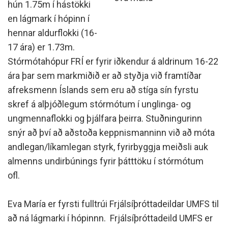
hún 1.75m í hástökki
en lágmark í hópinn í
hennar aldurflokki (16-
17 ára) er 1.73m.
Stórmótahópur FRÍ er fyrir iðkendur á aldrinum 16-22
ára þar sem markmiðið er að styðja við framtíðar
afreksmenn Íslands sem eru að stíga sín fyrstu
skref á alþjóðlegum stórmótum í unglinga- og
ungmennaflokki og þjálfara þeirra. Stuðningurinn
snýr að því að aðstoða keppnismanninn við að móta
andlegan/líkamlegan styrk, fyrirbyggja meiðsli auk
almenns undirbúnings fyrir þátttöku í stórmótum
ofl.
Eva María er fyrsti fulltrúi Frjálsíþróttadeildar UMFS til
að ná lágmarki í hópinnn. Frjálsíþróttadeild UMFS er