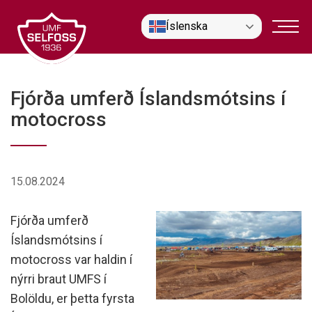
Fara
Íslenska
í
efni
Fjórða umferð Íslandsmótsins í
motocross
15.08.2024
Fjórða umferð
Íslandsmótsins í
motocross var haldin í
nýrri braut UMFS í
Bolöldu, er þetta fyrsta