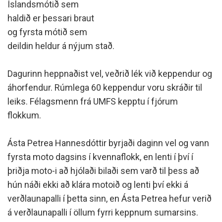
Íslandsmótið sem
haldið er þessari braut
og fyrsta mótið sem
deildin heldur á nýjum stað.
Dagurinn heppnaðist vel, veðrið lék við keppendur og
áhorfendur. Rúmlega 60 keppendur voru skráðir til
leiks. Félagsmenn frá UMFS kepptu í fjórum
flokkum.
Ásta Petrea Hannesdóttir byrjaði daginn vel og vann
fyrsta moto dagsins í kvennaflokk, en lenti í því í
þriðja moto-i að hjólaði bilaði sem varð til þess að
hún náði ekki að klára motoið og lenti því ekki á
verðlaunapalli í þetta sinn, en Ásta Petrea hefur verið
á verðlaunapalli í öllum fyrri keppnum sumarsins.