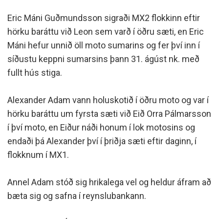
Eric Máni Guðmundsson sigraði MX2 flokkinn eftir
hörku baráttu við Leon sem varð í öðru sæti, en Eric
Máni hefur unnið öll moto sumarins og fer því inn í
síðustu keppni sumarsins þann 31. ágúst nk. með
fullt hús stiga.
Alexander Adam vann holuskotið í öðru moto og var í
hörku baráttu um fyrsta sæti við Eið Orra Pálmarsson
í því moto, en Eiður náði honum í lok motosins og
endaði þá Alexander því í þriðja sæti eftir daginn, í
flokknum í MX1.
Annel Adam stóð sig hrikalega vel og heldur áfram að
bæta sig og safna í reynslubankann.