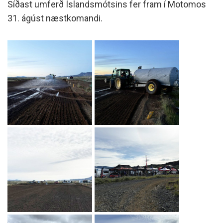
Síðast umferð Íslandsmótsins fer fram í Motomos
31. ágúst næstkomandi.