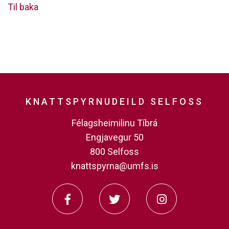
Til baka
KNATTSPYRNUDEILD SELFOSS
Félagsheimilinu Tíbrá
Engjavegur 50
800 Selfoss
knattspyrna@umfs.is