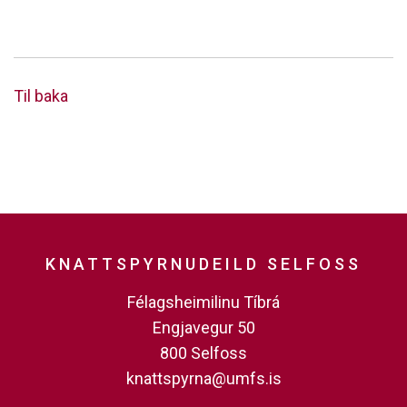
Til baka
KNATTSPYRNUDEILD SELFOSS
Félagsheimilinu Tíbrá
Engjavegur 50
800 Selfoss
knattspyrna@umfs.is