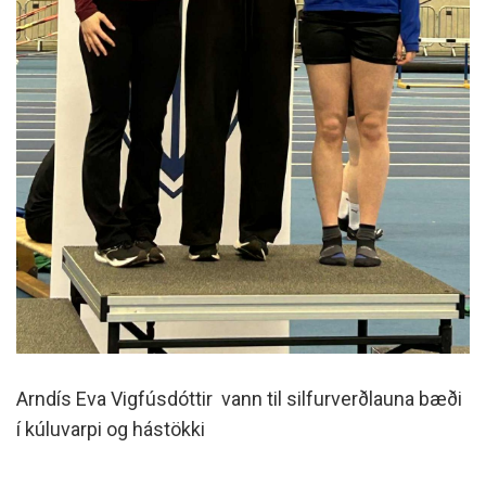
Arndís Eva Vigfúsdóttir vann til silfurverðlauna bæði
í kúluvarpi og hástökki