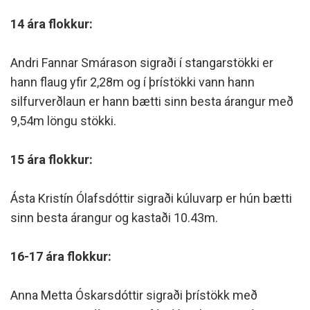
14 ára flokkur:
Andri Fannar Smárason sigraði í stangarstökki er
hann flaug yfir 2,28m og í þrístökki vann hann
silfurverðlaun er hann bætti sinn besta árangur með
9,54m löngu stökki.
15 ára flokkur:
Ásta Kristín Ólafsdóttir sigraði kúluvarp er hún bætti
sinn besta árangur og kastaði 10.43m.
16-17 ára flokkur:
Anna Metta Óskarsdóttir sigraði þrístökk með