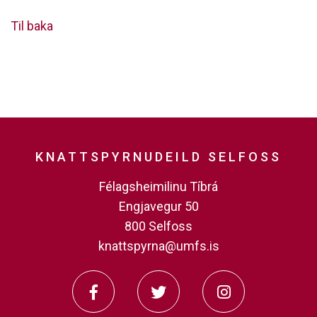
Til baka
KNATTSPYRNUDEILD SELFOSS
Félagsheimilinu Tíbrá
Engjavegur 50
800 Selfoss
knattspyrna@umfs.is