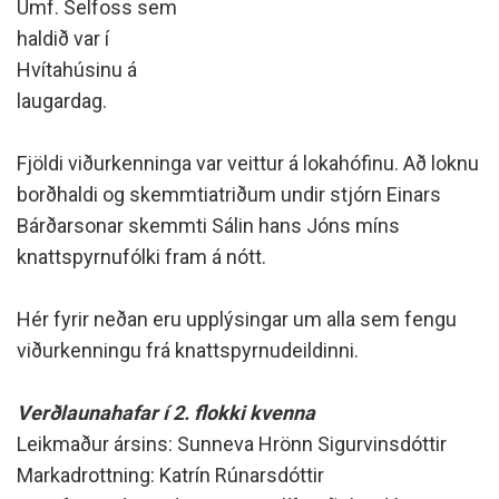
Umf. Selfoss sem
haldið var í
Hvítahúsinu á
laugardag.
Fjöldi viðurkenninga var veittur á lokahófinu. Að loknu
borðhaldi og skemmtiatriðum undir stjórn Einars
Bárðarsonar skemmti Sálin hans Jóns míns
knattspyrnufólki fram á nótt.
Hér fyrir neðan eru upplýsingar um alla sem fengu
viðurkenningu frá knattspyrnudeildinni.
Verðlaunahafar í 2. flokki kvenna
Leikmaður ársins: Sunneva Hrönn Sigurvinsdóttir
Markadrottning: Katrín Rúnarsdóttir