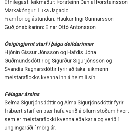
Efnilegasti leikmaður: Þorsteinn Daníel Þorsteinsson
Markakóngur: Luka Jagacic
Framför og ástundun: Haukur Ingi Gunnarsson
Guðjónsbikarinn: Einar Ottó Antonsson
Óeigingjarnt starf í þágu deildarinnar
Hjónin Gissur Jónsson og Hafdís Jóna
Guðmundsdóttir og Sigurður Sigurjónsson og
Svandís Ragnarsdóttir fyrir að taka leikmenn
meistaraflokks kvenna inn á heimili sín.
Félagar ársins
Selma Sigurjónsdóttir og Alma Sigurjónsdóttir fyrir
frábært starf en þær hafa verið á öllum stöðum hvort
sem er meistaraflokki kvenna eða karla og verið í
unglingaráði í mörg ár.