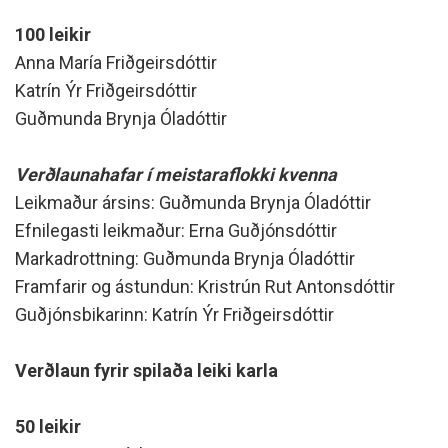
100 leikir
Anna María Friðgeirsdóttir
Katrín Ýr Friðgeirsdóttir
Guðmunda Brynja Óladóttir
Verðlaunahafar í meistaraflokki kvenna
Leikmaður ársins: Guðmunda Brynja Óladóttir
Efnilegasti leikmaður: Erna Guðjónsdóttir
Markadrottning: Guðmunda Brynja Óladóttir
Framfarir og ástundun: Kristrún Rut Antonsdóttir
Guðjónsbikarinn: Katrín Ýr Friðgeirsdóttir
Verðlaun fyrir spilaða leiki karla
50 leikir