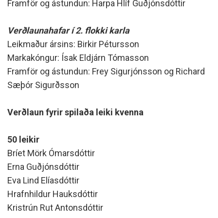
Framför og ástundun: Harpa Hlíf Guðjónsdóttir
Verðlaunahafar í 2. flokki karla
Leikmaður ársins: Birkir Pétursson
Markakóngur: Ísak Eldjárn Tómasson
Framför og ástundun: Frey Sigurjónsson og Richard
Sæþór Sigurðsson
Verðlaun fyrir spilaða leiki kvenna
50 leikir
Bríet Mörk Ómarsdóttir
Erna Guðjónsdóttir
Eva Lind Elíasdóttir
Hrafnhildur Hauksdóttir
Kristrún Rut Antonsdóttir