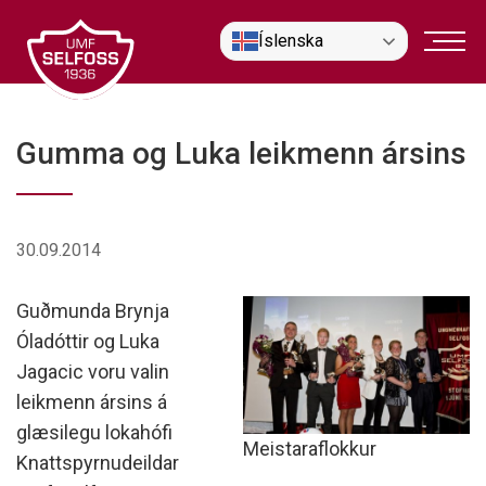
Fara
Íslenska
í
efni
Gumma og Luka leikmenn ársins
30.09.2014
Guðmunda Brynja
Óladóttir og Luka
Jagacic voru valin
leikmenn ársins á
glæsilegu lokahófi
Meistaraflokkur
Knattspyrnudeildar