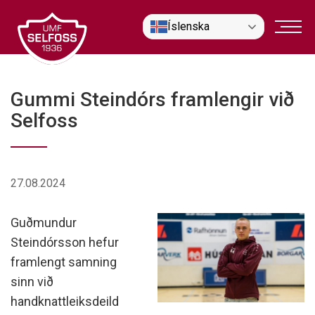
Fara
Íslenska
í
efni
Gummi Steindórs framlengir við
Selfoss
27.08.2024
Guðmundur
Steindórsson hefur
framlengt samning
sinn við
handknattleiksdeild