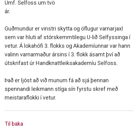
Umf. Selfoss um tvö
ár.
Guðmundur er vinstri skytta og öflugur varnarjaxl
sem var hluti af stórskemmtilegu U-lið Selfyssinga í
vetur. Á lokahófi 3. flokks og Akademíunnar var hann
valinn varnarmaður ársins í 3. flokk ásamt því að
útskrifast úr Handknattleiksakademíu Selfoss.
Það er ljóst að við munum fá að sjá þennan
spennandi leikmann stíga sín fyrstu skref með
meistaraflokki í vetur.
Til baka