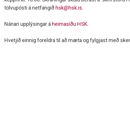
Siðareglur Umf. Selfoss
tölvupósti á netfangið
hsk@hsk.is
.
Umgengnisreglur
Nánari upplýsingar á
heimasíðu HSK
.
Hvetjið einnig foreldra til að mæta og fylgjast með ske