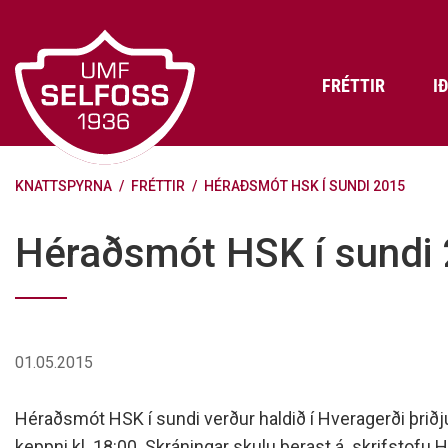
Fara
í
efni
FRÉTTIR
I
KNATTSPYRNA
/
FRÉTTIR
/
HÉRAÐSMÓT HSK Í SUNDI 2015
Frádráttarbærir styrkir til
Skráning iðkenda á Abler
Aðalstjórn Umf. Selfoss
íþróttafélaga
Lög, reglur og stefnur félagsins
Æfingatö
Skrifstof
Viðurken
Héraðsmót HSK í sundi
Fræðslu- og forvarnarstefna Umf.
Björns Bl
Selfoss
Heiðursfél
Æfingagjöld
Frístund
Jafnréttisáætlun Umf. Selfoss
Íþróttafó
Lög Umf. Selfoss
UMFÍ bikar
01.05.2015
Persónuverndarstefna Umf.
Selfoss
Héraðsmót HSK í sundi verður haldið í Hveragerði þriðj
Reglugerð um fjáraflanir
keppni kl. 18:00. Skráningar skulu berast á skrifstofu H