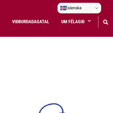
Íslenska
VIÐBURÐADAGATAL
UM FÉLAGIÐ
Frístundaakstur
Nefndir Umf. Selfoss
tjón