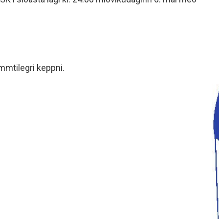
minjanefndar
mmtilegri keppni.