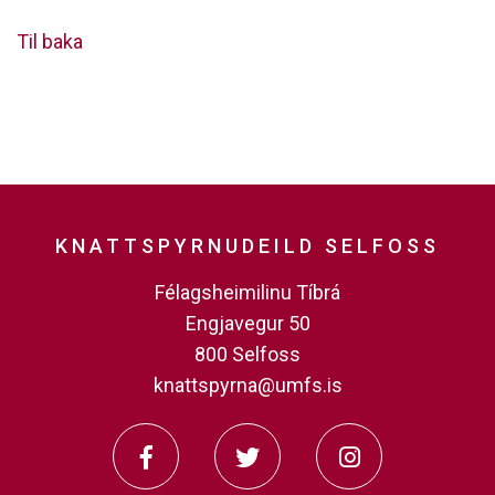
Til baka
KNATTSPYRNUDEILD SELFOSS
Félagsheimilinu Tíbrá
Engjavegur 50
800 Selfoss
knattspyrna@umfs.is