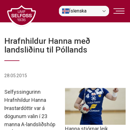
Fara
Íslenska
í
efni
Hrafnhildur Hanna með
landsliðinu til Póllands
28.05.2015
Selfyssingurinn
Hrafnhildur Hanna
Þrastardóttir var á
dögunum valin í 23
manna A-landsliðshóp
Hanna stjórnar leik