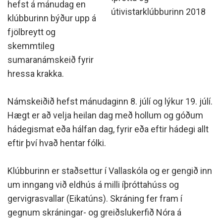
hefst á mánudag en
útivistarklúbburinn 2018
klúbburinn býður upp á
fjölbreytt og
skemmtileg
sumaranámskeið fyrir
hressa krakka.
Námskeiðið hefst mánudaginn 8. júlí og lýkur 19. júlí.
Hægt er að velja heilan dag með hollum og góðum
hádegismat eða hálfan dag, fyrir eða eftir hádegi allt
eftir því hvað hentar fólki.
Klúbburinn er staðsettur í Vallaskóla og er gengið inn
um inngang við eldhús á milli íþróttahúss og
gervigrasvallar (Eikatúns). Skráning fer fram í
gegnum skráningar- og greiðslukerfið Nóra á