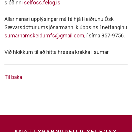
slóðinni
selfoss.felog.is
.
Allar nánari upplýsingar má fá hjá Heiðrúnu Ósk
Sævarsdóttur umsjónarmanni klúbbsins í netfanginu
sumarnamskeidumfs@gmail.com
, í síma 857-9756.
Við hlökkum til að hitta hressa krakka í sumar.
Til baka
KNATTSPYRNUDEILD SELFOSS