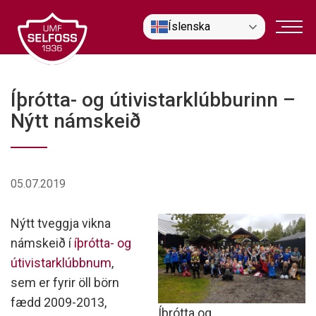
Fara
Íslenska
í
efni
Íþrótta- og útivistarklúbburinn –
Nýtt námskeið
05.07.2019
Nýtt tveggja vikna
námskeið í
íþrótta- og
útivistarklúbbnum
,
sem er fyrir öll börn
fædd 2009-2013,
Íþrótta og