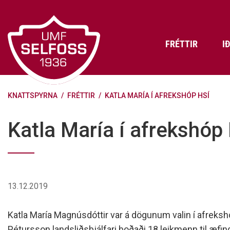
Fara
í
efni
FRÉTTIR
I
KNATTSPYRNA
/
FRÉTTIR
/
KATLA MARÍA Í AFREKSHÓP HSÍ
Frádráttarbærir styrkir til
Skráning iðkenda á Abler
Aðalstjórn Umf. Selfoss
íþróttafélaga
Lög, reglur og stefnur félagsins
Æfingatö
Skrifstof
Viðurken
Katla María í afrekshóp
Fræðslu- og forvarnarstefna Umf.
Björns Bl
Selfoss
Heiðursfél
Æfingagjöld
Frístund
Jafnréttisáætlun Umf. Selfoss
Íþróttafó
Lög Umf. Selfoss
UMFÍ bikar
13.12.2019
Persónuverndarstefna Umf.
Selfoss
Katla María Magnúsdóttir var á dögunum valin í afreksh
Reglugerð um fjáraflanir
Pétursson landsliðsþjálfari boðaði 18 leikmenn til æfi