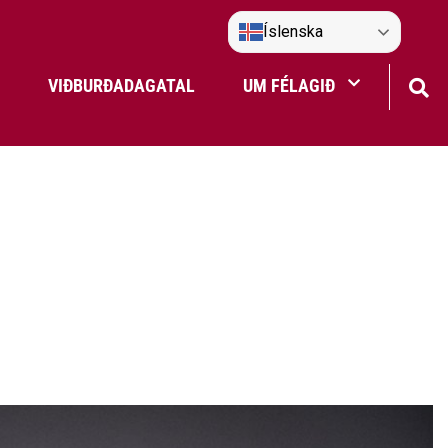
Íslenska
VIÐBURÐADAGATAL
UM FÉLAGIÐ
Frístundaakstur
Nefndir Umf. Selfoss
tjón