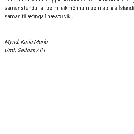
Siðareglur Umf. Selfoss
samanstendur af þeim leikmönnum sem spila á Ísland
Umgengnisreglur
saman til æfinga í næstu viku.
Mynd: Katla María
Umf. Selfoss / IH