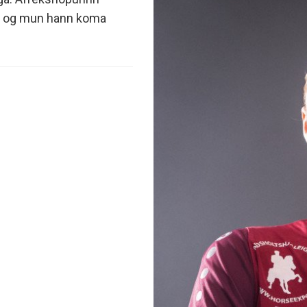
minjanefndar
i og mun hann koma