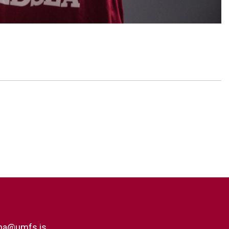
rna@umfs.is