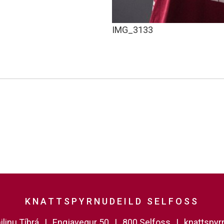
IMG_3133
KNATTSPYRNUDEILD SELFOSS
linu Tíbrá
Engjavegur 50
800 Selfoss
knattspy