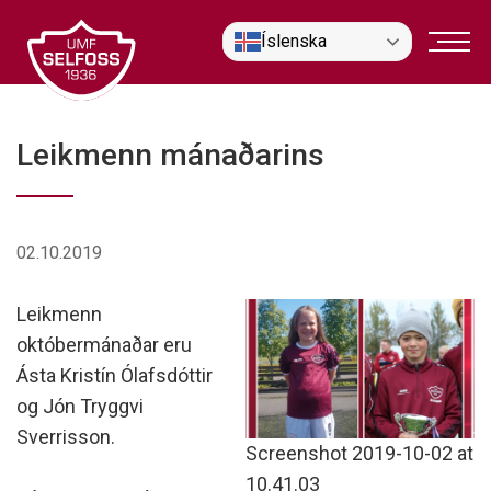
Fara
Íslenska
í
efni
Leikmenn mánaðarins
02.10.2019
Leikmenn
októbermánaðar eru
Ásta Kristín Ólafsdóttir
og Jón Tryggvi
Sverrisson.
Screenshot 2019-10-02 at
10.41.03