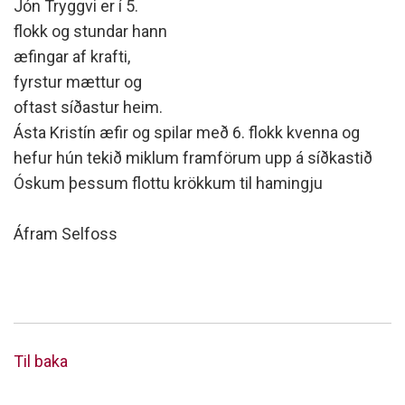
Jón Tryggvi er í 5.
flokk og stundar hann
æfingar af krafti,
fyrstur mættur og
oftast síðastur heim.
Ásta Kristín æfir og spilar með 6. flokk kvenna og
hefur hún tekið miklum framförum upp á síðkastið
Óskum þessum flottu krökkum til hamingju
Áfram Selfoss
Til baka