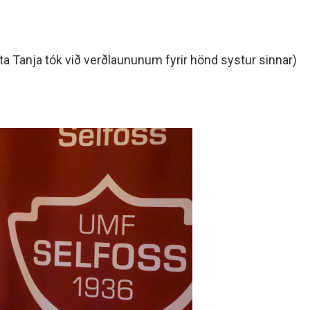
a Tanja tók við verðlaununum fyrir hönd systur sinnar)