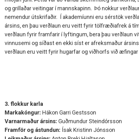
Siðareglur Umf. Selfoss
og grillaðar veitingar í mannskapinn. Þó nokkur verðlau
Umgengnisreglur
nemendur útskrifaðir. Í akademíunni eru sérstök verðlau
ársins, en þau verðlaun eru veitt fyrir tölfræðiafrek á tím
verðlaun fyrir framfarir í lyftingum, bera þau verðlaun 
vinnusemi og síðast en ekki síst er afreksmaður ársins
verðlaun eru veitt fyrir hugarfar og viðhorfs við æfingar
3. flokkur karla
Markakóngur:
Hákon Garri Gestsson
Varnarmaður ársins:
Guðmundur Steindórsson
Framför og ástundun:
Ísak Kristinn Jónsson
Leikmaður ársins:
Anton Breki Hjaltason