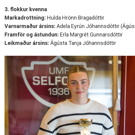
3. flokkur kvenna
Markadrottning:
Hulda Hrönn Bragadóttir
Varnarmaður ársins:
Adela Eyrún Jóhannsdóttir (Ágúst
Framför og ástundun:
Erla Margrét Gunnarsdóttir
Leikmaður ársins:
Ágústa Tanja Jóhannsdóttir