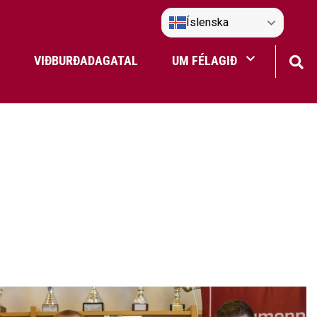
Íslenska
VIÐBURÐADAGATAL
UM FÉLAGIÐ
Frístundaakstur
Nefndir Umf. Selfoss
tjón