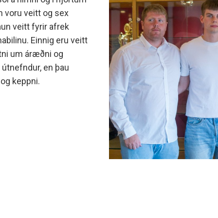
minjanefndar
n voru veitt og sex
n veitt fyrir afrek
abilinu. Einnig eru veitt
vitni um áræðni og
 útnefndur, en þau
 og keppni.