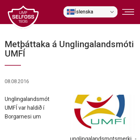
Fara
Íslenska
í
efni
Metþáttaka á Unglingalandsmóti
UMFÍ
08.08.2016
Unglingalandsmót
UMFÍ var haldið í
Borgarnesi um
unglingalandsmotsmerki_-