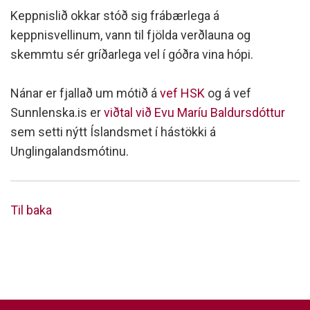
Keppnislið okkar stóð sig frábærlega á
keppnisvellinum, vann til fjölda verðlauna og
skemmtu sér gríðarlega vel í góðra vina hópi.
Nánar er fjallað um mótið á
vef HSK
og á vef
Sunnlenska.is er
viðtal við Evu Maríu Baldursdóttur
sem setti nýtt Íslandsmet í hástökki á
Unglingalandsmótinu.
Til baka