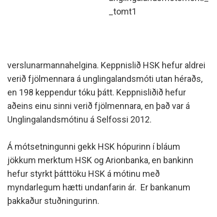
_tomt1
verslunarmannahelgina. Keppnislið HSK hefur aldrei
verið fjölmennara á unglingalandsmóti utan héraðs,
en 198 keppendur tóku þátt. Keppnisliðið hefur
aðeins einu sinni verið fjölmennara, en það var á
Unglingalandsmótinu á Selfossi 2012.
Á mótsetningunni gekk HSK hópurinn í bláum
jökkum merktum HSK og Arionbanka, en bankinn
hefur styrkt þátttöku HSK á mótinu með
myndarlegum hætti undanfarin ár. Er bankanum
þakkaður stuðningurinn.