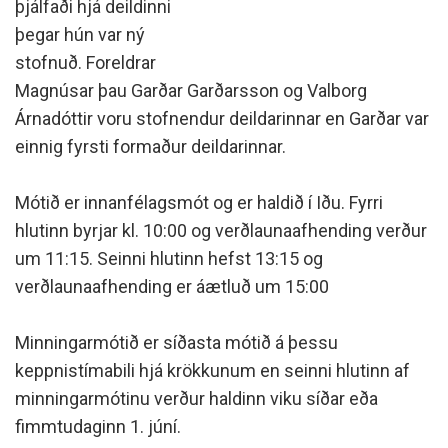
þjálfaði hjá deildinni
þegar hún var ný
stofnuð. Foreldrar
Magnúsar þau Garðar Garðarsson og Valborg
Árnadóttir voru stofnendur deildarinnar en Garðar var
einnig fyrsti formaður deildarinnar.
Mótið er innanfélagsmót og er haldið í Iðu. Fyrri
hlutinn byrjar kl. 10:00 og verðlaunaafhending verður
um 11:15. Seinni hlutinn hefst 13:15 og
verðlaunaafhending er áætluð um 15:00
Minningarmótið er síðasta mótið á þessu
keppnistímabili hjá krökkunum en seinni hlutinn af
minningarmótinu verður haldinn viku síðar eða
fimmtudaginn 1. júní.