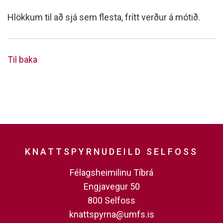
Hlökkum til að sjá sem flesta, frítt verður á mótið.
Til baka
KNATTSPYRNUDEILD SELFOSS
Félagsheimilinu Tíbrá
Engjavegur 50
800 Selfoss
knattspyrna@umfs.is