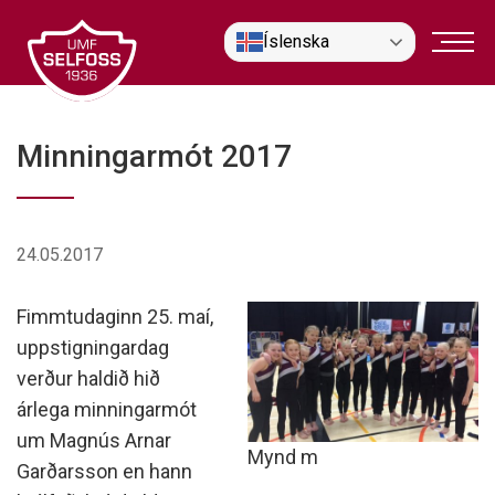
Fara
Íslenska
í
efni
Minningarmót 2017
24.05.2017
Fimmtudaginn 25. maí,
uppstigningardag
verður haldið hið
árlega minningarmót
um Magnús Arnar
Mynd m
Garðarsson en hann