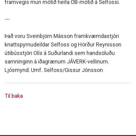
framvegis mun mótið heita ÓB-mótið á Selfossi.
---
Það voru Sveinbjörn Másson framkvæmdastjóri
knattspyrnudeildar Selfoss og Hörður Reynisson
útibússtjóri Olís á Suðurlandi sem handsöluðu
samninginn á iðagrænum JÁVERK-vellinum.
Ljósmynd: Umf. Selfoss/Gissur Jónsson
Til baka