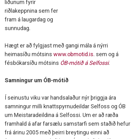
liðunum fyrir
riðlakeppnina sem fer
fram á laugardag og
sunnudag.
Hægt er að fylgjast með gangi mála á nýrri
heimasíðu mótsins
www.obmotid.is
. sem og á
fésbókarsíðu mótsins
ÓB-mótið á Selfossi
.
Samningur um ÓB-mótið
Í seinustu viku var handsalaður nýr þriggja ára
samningur milli knattspyrnudeildar Selfoss og ÓB
um Meistaradeildina á Selfossi. Um er að ræða
framhald á afar farsælu samstarfi sem staðið hefur
frá árinu 2005 með þeirri breytingu einni að