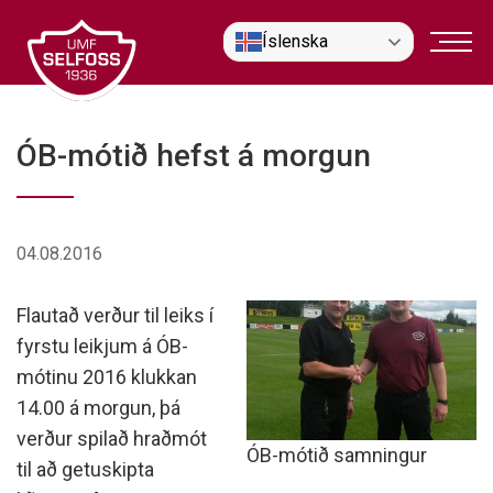
Fara
Íslenska
í
efni
ÓB-mótið hefst á morgun
04.08.2016
Flautað verður til leiks í
fyrstu leikjum á ÓB-
mótinu 2016 klukkan
14.00 á morgun, þá
verður spilað hraðmót
ÓB-mótið samningur
til að getuskipta