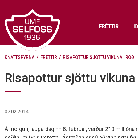
Fara
í
efni
FRÉTTIR
I
KNATTSPYRNA
/
FRÉTTIR
/
RISAPOTTUR SJÖTTU VIKUNA Í RÖÐ
Frádráttarbærir styrkir til
Skráning iðkenda á Abler
Aðalstjórn Umf. Selfoss
íþróttafélaga
Lög, reglur og stefnur félagsins
Æfingatö
Skrifstof
Viðurken
Risapottur sjöttu vikuna 
Fræðslu- og forvarnarstefna Umf.
Björns Bl
Selfoss
Heiðursfél
Æfingagjöld
Frístund
Jafnréttisáætlun Umf. Selfoss
Íþróttafó
Lög Umf. Selfoss
UMFÍ bikar
07.02.2014
Persónuverndarstefna Umf.
Selfoss
Á morgun, laugardaginn 8. febrúar, verður 210 milljóna r
Reglugerð um fjáraflanir
seðlinum fyrir 13 rétta. Ástæðan er sú að vinningar fyri