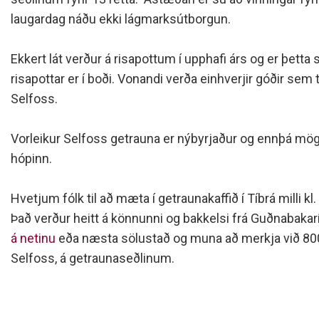
Siðareglur Umf. Selfoss
laugardag náðu ekki lágmarksútborgun.
Umgengnisreglur
Ekkert lát verður á risapottum í upphafi árs og er þetta 
risapottar er í boði. Vonandi verða einhverjir góðir sem 
Selfoss.
Vorleikur Selfoss getrauna er nýbyrjaður og ennþá mögu
hópinn.
Hvetjum fólk til að mæta í getraunakaffið í Tíbrá milli kl
Það verður heitt á könnunni og bakkelsi frá Guðnabakarí
á netinu
eða næsta sölustað og muna að merkja við 80
Selfoss, á getraunaseðlinum.