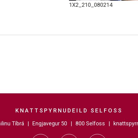
1X2_210_080214
KNATTSPYRNUDEILD SELFOSS
linu Tíbrá
Engjavegur 50
800 Selfoss
knattspy