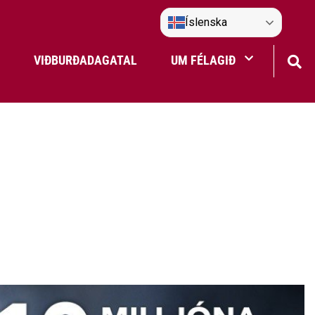
Íslenska
VIÐBURÐADAGATAL
UM FÉLAGIÐ
Frístundaakstur
Nefndir Umf. Selfoss
tjón