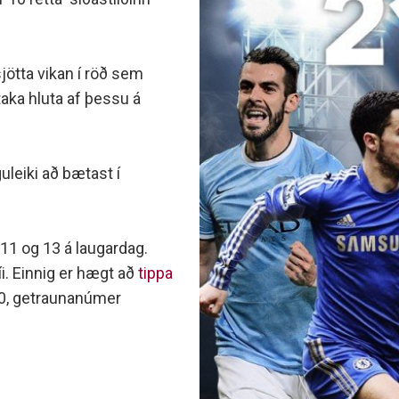
minjanefndar
sjötta vikan í röð sem
taka hluta af þessu á
leiki að bætast í
. 11 og 13 á laugardag.
i. Einnig er hægt að
tippa
0, getraunanúmer