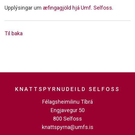
Upplýsingar um
æfingagjöld hjá Umf. Selfoss
.
Til baka
KNATTSPYRNUDEILD SELFOSS
Félagsheimilinu Tíbrá
Engjavegur 50
800 Selfoss
knattspyrna@umfs.is