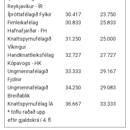
Reykjavíkur - ÍR
Íþróttafélagið Fylkir
30.417
23.750
Fimleikafélag
30.833
25.833
Hafnafjarðar - FH
Knattspyrnufélagið
31.250
25.000
Víkingur
Handknattleiksfélag
32.727
27.727
Kópavogs - HK
Ungmennafélagið
33.333
29.167
Fjölnir
Ungmennafélagið
34.250
29.083
Breiðablik
Knattspyrnufélag ÍA
36.667
33.333
* töflu raðað upp
eftir gjaldskrá í 4. fl.