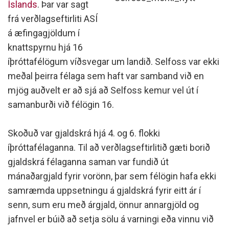
Íslands
. Þar var sagt
frá verðlagseftirliti ASÍ
á æfingagjöldum í
knattspyrnu hjá 16
íþróttafélögum víðsvegar um landið. Selfoss var ekki
meðal þeirra félaga sem haft var samband við en
mjög auðvelt er að sjá að Selfoss kemur vel út í
samanburði við félögin 16.
Skoðuð var gjaldskrá hjá 4. og 6. flokki
íþróttafélaganna. Til að verðlagseftirlitið gæti borið
gjaldskrá félaganna saman var fundið út
mánaðargjald fyrir vorönn, þar sem félögin hafa ekki
samræmda uppsetningu á gjaldskrá fyrir eitt ár í
senn, sum eru með árgjald, önnur annargjöld og
jafnvel er búið að setja sölu á varningi eða vinnu við