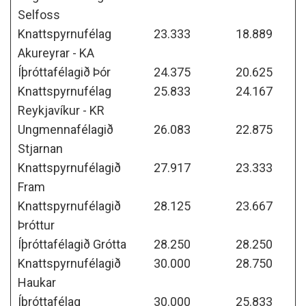
Selfoss
Knattspyrnufélag
23.333
18.889
Akureyrar - KA
Íþróttafélagið Þór
24.375
20.625
Knattspyrnufélag
25.833
24.167
Reykjavíkur - KR
Ungmennafélagið
26.083
22.875
Stjarnan
Knattspyrnufélagið
27.917
23.333
Fram
Knattspyrnufélagið
28.125
23.667
Þróttur
Íþróttafélagið Grótta
28.250
28.250
Knattspyrnufélagið
30.000
28.750
Haukar
Íþróttafélag
30.000
25.833