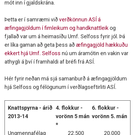
mót inn í gjaldskrána.
Þetta er í samræmi við
verðkönnun ASÍ á
æfingagjöldum í fimleikum og handknattleik
og
fjallað var um á heimasíðu Umf. Selfoss fyrir jól. Þá
er líka gaman að geta þess að
æfingagjöld hækkuðu
ekkert hjá Umf. Selfoss
nú um áramótin en vakin var
athygli á því í framhaldi af bréfi frá ASÍ.
Hér fyrir neðan má sjá samanburð á æfingagjöldum
hjá Selfoss og félögunum í verðlagseftirliti ASÍ.
Knattspyrna - árið
4. flokkur -
6. flokkur -
2013-14
vorönn 5 mán
vorönn 5. mán
*
Ungmennafélag
22.500
20.000