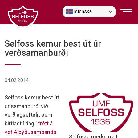
Fara
Íslenska
í
efni
Selfoss kemur best út úr
verðsamanburði
04.02.2014
Selfoss kemur best út
úr samanburði við
verðlagseftirlit sem
birtiast í dag í
frétt á
vef Alþýðusambands
Selfoss_merki_nytt