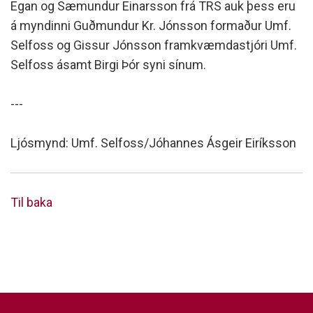
Egan og Sæmundur Einarsson frá TRS auk þess eru
á myndinni Guðmundur Kr. Jónsson formaður Umf.
Selfoss og Gissur Jónsson framkvæmdastjóri Umf.
Selfoss ásamt Birgi Þór syni sínum.
---
Ljósmynd: Umf. Selfoss/Jóhannes Ásgeir Eiríksson
Til baka