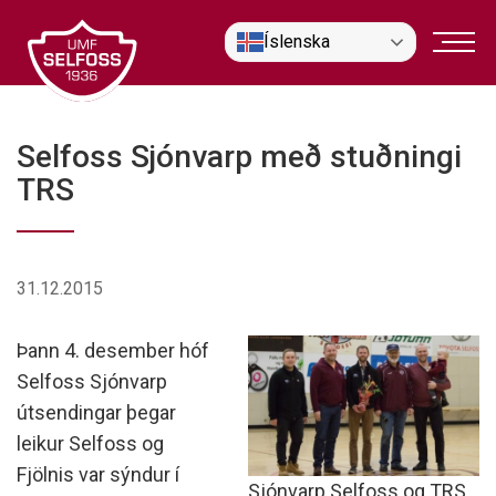
Fara
Íslenska
í
efni
Selfoss Sjónvarp með stuðningi
TRS
31.12.2015
Þann 4. desember hóf
Selfoss Sjónvarp
útsendingar þegar
leikur Selfoss og
Fjölnis var sýndur í
Sjónvarp Selfoss og TRS