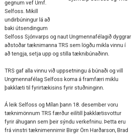
gegnum vef Umf.
Selfoss. Mikill
undirbúningur lá að
baki útsendingum
Selfoss Sjónvarps og naut Ungmennafélagið dyggrar
aðstoðar tæknimanna TRS sem lögðu mikla vinnu í
að tengja, setja upp og stilla tæknibúnaðinn.
TRS gaf alla vinnu við uppsetningu á búnaði og vill
Ungmennafélag Selfoss koma á framfæri miklu
þakklæti til fyrirtækisins fyrir stuðninginn.
Á leik Selfoss og Mílan þann 18. desember voru
tæknimönnum TRS færður eilítill þakklætisvottur
fyrir áhugann sem þeir sýndu verkefninu. Þetta eru
frá vinstri tæknimennirnir Birgir Örn Harðarson, Brad