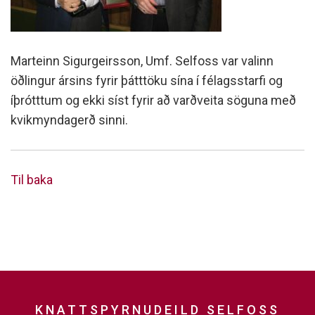
Marteinn Sigurgeirsson, Umf. Selfoss var valinn
öðlingur ársins fyrir þátttöku sína í félagsstarfi og
íþrótttum og ekki síst fyrir að varðveita söguna með
kvikmyndagerð sinni.
Til baka
KNATTSPYRNUDEILD SELFOSS