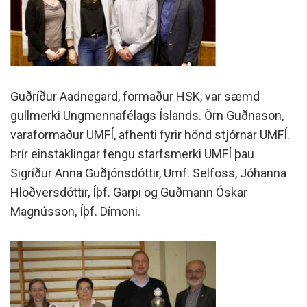
Guðríður Aadnegard, formaður HSK, var sæmd
gullmerki Ungmennafélags Íslands. Örn Guðnason,
varaformaður UMFÍ, afhenti fyrir hönd stjórnar UMFÍ.
Þrír einstaklingar fengu starfsmerki UMFÍ þau
Sigríður Anna Guðjónsdóttir, Umf. Selfoss, Jóhanna
Hlöðversdóttir, Íþf. Garpi og Guðmann Óskar
Magnússon, Íþf. Dímoni.