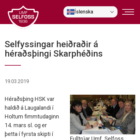
Fara
Íslenska
í
efni
Selfyssingar heiðraðir á
héraðsþingi Skarphéðins
19.03.2019
Héraðsþing HSK var
haldið á Laugalandi í
Holtum fimmtudaginn
14. mars sl. og er
þetta í fyrsta skipti í
Fulltrúar Umf. Selfoss