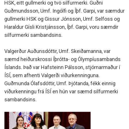
HSK, eitt gullmerki og tvö silfurmerki. Guðni
Guðmundsson, Umf. Ingólfi og Íþf. Garpi, var sæmdur
gullmerki HSK og Gissur Jónsson, Umf. Selfoss og
Haraldur Gísli Kristjánsson, Íþf. Garpi, voru sæmdir
silfurmerki sambandsins.
Valgerður Auðunsdóttir, Umf. Skeiðamanna, var
sæmd heiðurskrossi Íþrótta- og Ólympíusambands
Íslands. Það var Hafsteinn Pálsson, stjórnarmaður í
ÍSÍ, sem afhenti Valgerði viðurkenninguna.
Guðmunda Ólafsdóttir, Umf. Þjótanda, fékk einnig
viðurkenningu frá ÍSÍ en hún var sæmd silfurmerki
sambandsins.