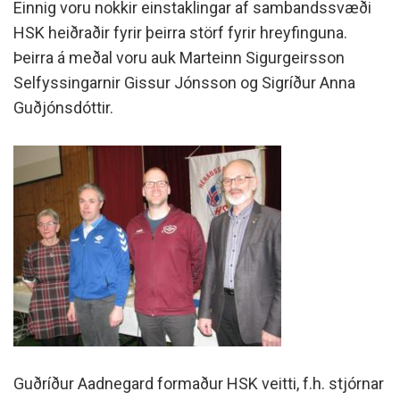
Einnig voru nokkir einstaklingar af sambandssvæði
HSK heiðraðir fyrir þeirra störf fyrir hreyfinguna.
Þeirra á meðal voru auk Marteinn Sigurgeirsson
Selfyssingarnir
Gissur Jónsson og Sigríður Anna
Guðjónsdóttir.
Guðríður Aadnegard formaður HSK veitti, f.h. stjórnar