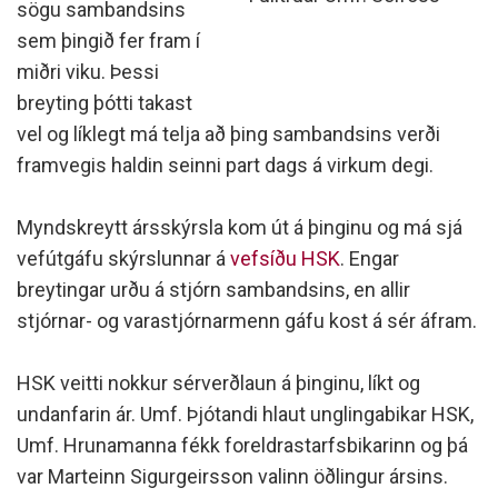
sögu sambandsins
sem þingið fer fram í
miðri viku. Þessi
breyting þótti takast
vel og líklegt má telja að þing sambandsins verði
framvegis haldin seinni part dags á virkum degi.
Myndskreytt ársskýrsla kom út á þinginu og má sjá
vefútgáfu skýrslunnar á
vefsíðu HSK
.
Engar
breytingar urðu á stjórn sambandsins, en allir
stjórnar- og varastjórnarmenn gáfu kost á sér áfram.
HSK veitti nokkur sérverðlaun á þinginu, líkt og
undanfarin ár. Umf. Þjótandi hlaut unglingabikar HSK,
Umf. Hrunamanna fékk foreldrastarfsbikarinn og þá
var Marteinn Sigurgeirsson valinn öðlingur ársins.