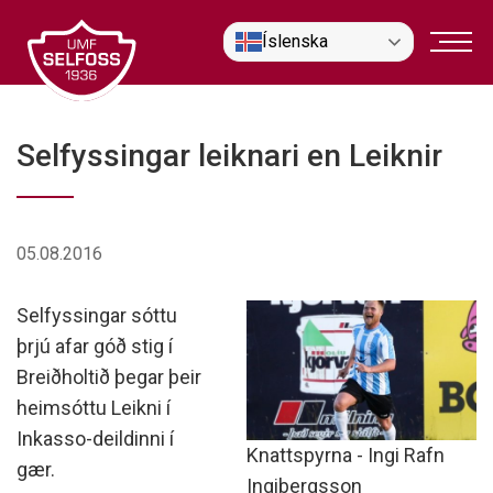
Fara
Íslenska
í
efni
Selfyssingar leiknari en Leiknir
05.08.2016
Selfyssingar sóttu
þrjú afar góð stig í
Breiðholtið þegar þeir
heimsóttu Leikni í
Inkasso-deildinni í
Knattspyrna - Ingi Rafn
gær.
Ingibergsson