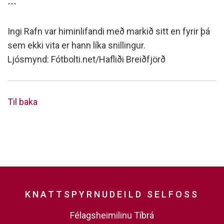
---
Ingi Rafn var himinlifandi með markið sitt en fyrir þá
sem ekki vita er hann líka snillingur.
Ljósmynd: Fótbolti.net/Hafliði Breiðfjörð
Til baka
KNATTSPYRNUDEILD SELFOSS
Félagsheimilinu Tíbrá