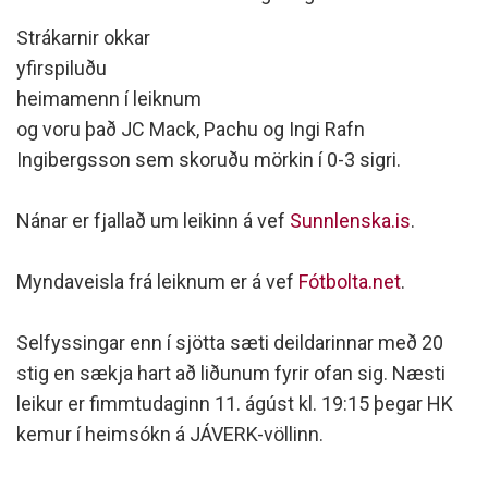
Strákarnir okkar
yfirspiluðu
heimamenn í leiknum
og voru það JC Mack, Pachu og Ingi Rafn
Ingibergsson sem skoruðu mörkin í 0-3 sigri.
Nánar er fjallað um leikinn á vef
Sunnlenska.is
.
Myndaveisla frá leiknum er á vef
Fótbolta.net
.
Selfyssingar enn í sjötta sæti deildarinnar með 20
stig en sækja hart að liðunum fyrir ofan sig. Næsti
leikur er fimmtudaginn 11. ágúst kl. 19:15 þegar HK
kemur í heimsókn á JÁVERK-völlinn.