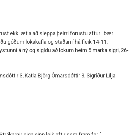
ust ekki ætla að sleppa þeirri forustu aftur. Þær
áðu góðum lokakafla og staðan í hálfleik 14-11.
orystunni á ný og sigldu að lokum heim 5 marka sigri, 26-
dóttir 3, Katla Björg Ómarsdóttir 3, Sigríður Lilja
rákarnir eiga einn leik eftir sem fram fer í