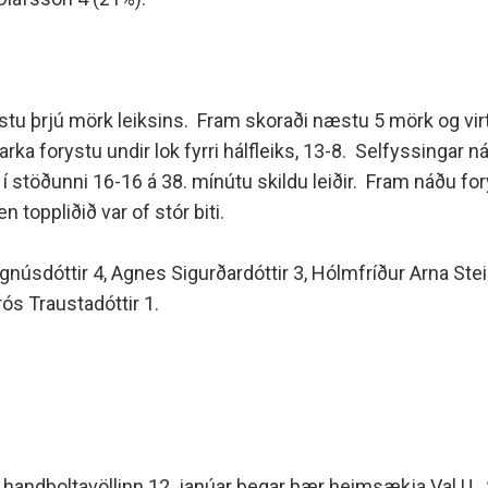
rstu þrjú mörk leiksins. Fram skoraði næstu 5 mörk og virt
a forystu undir lok fyrri hálfleiks, 13-8. Selfyssingar n
en í stöðunni 16-16 á 38. mínútu skildu leiðir. Fram náðu f
n toppliðið var of stór biti.
gnúsdóttir 4, Agnes Sigurðardóttir 3, Hólmfríður Arna Steins
rós Traustadóttir 1.
 handboltavöllinn 12. janúar þegar þær heimsækja Val U. St