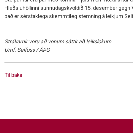
Hleðsluhöllinni sunnudagskvöldið 15. desember gegn Völsu
það er sérstaklega skemmtileg stemning á leikjum Sel
Strákarnir voru að vonum sáttir að leikslokum.
Umf. Selfoss / ÁÞG
Til baka