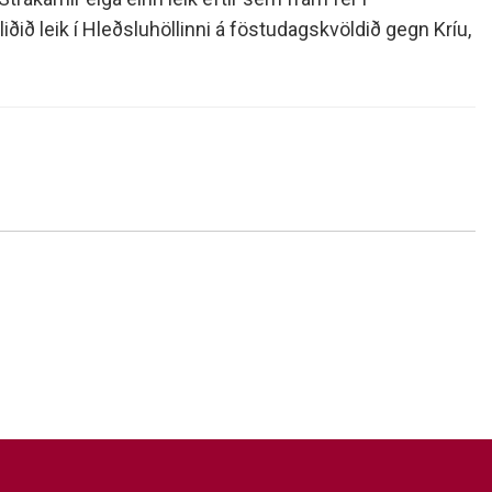
ðið leik í Hleðsluhöllinni á föstudagskvöldið gegn Kríu,