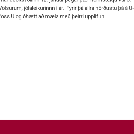
rum, jólaleikurinnn í ár. Fyrir þá allra hörðustu þá á U-li
foss U og óhætt að mæla með þeirri upplifun.