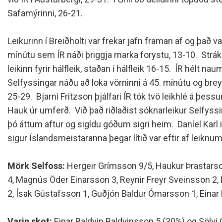
Siðareglur Umf. Selfoss
Safamýrinni, 26-21.
Umgengnisreglur
Leikurinn í Breiðholti var frekar jafn framan af og það var
mínútu sem ÍR náði þriggja marka forystu, 13-10. Strák
leikinn fyrir hálfleik, staðan í hálfleik 16-15. ÍR hélt naum
Selfyssingar náðu að loka vörninni á 45. mínútu og brey
25-29. Bjarni Fritzson þjálfari ÍR tók tvö leikhlé á þess
Hauk úr umferð. Við það riðlaðist sóknarleikur Selfyss
þó áttum aftur og sigldu góðum sigri heim. Daníel Karl 
sigur Íslandsmeistaranna þegar lítið var eftir af leiknum
Mörk Selfoss:
Hergeir Grímsson 9/5, Haukur Þrastarson
4, Magnús Öder Einarsson 3, Reynir Freyr Sveinsson 2,
2, Ísak Gústafsson 1, Guðjón Baldur Ómarsson 1, Einar 
Varin skot:
Einar Baldvin Baldvinsson 5 (30
%) og Sölvi