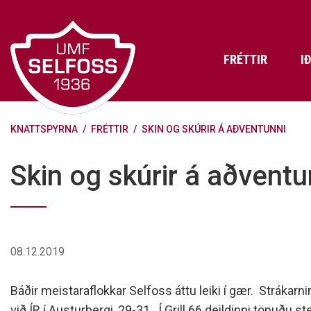
Fara
í
efni
FRÉTTIR
I
KNATTSPYRNA
/
FRÉTTIR
/
SKIN OG SKÚRIR Á AÐVENTUNNI
Frádráttarbærir styrkir til
Skráning iðkenda á Abler
Aðalstjórn Umf. Selfoss
íþróttafélaga
Lög, reglur og stefnur félagsins
Æfingatö
Skrifstof
Viðurken
Skin og skúrir á aðventu
Fræðslu- og forvarnarstefna Umf.
Björns Bl
Selfoss
Heiðursfél
Æfingagjöld
Frístund
Jafnréttisáætlun Umf. Selfoss
Íþróttafó
Lög Umf. Selfoss
UMFÍ bikar
08.12.2019
Persónuverndarstefna Umf.
Selfoss
Báðir meistaraflokkar Selfoss áttu leiki í gær. Strákarni
Reglugerð um fjáraflanir
við ÍR í Austurbergi, 29-31. Í Grill 66 deildinni töpuðu st