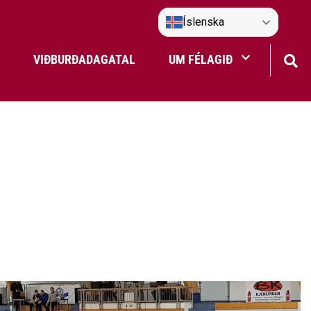
Íslenska
VIÐBURÐADAGATAL
UM FÉLAGIÐ
Frístundaakstur
Nefndir Umf. Selfoss
tjón