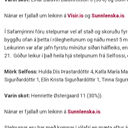
Nánar er fjallað um leikinn á
Vísir.is
og
Sunnlenska.is
.
Í Safamýrinni fóru stelpurnar vel af stað og skoruðu fy
byggðu ofan á þetta í rólegheitunum og náðu mest 5 mark
Leikurinn var afar jafn fyrstu mínútur síðari hálfleiks, 
21. Góður leikur í það heila hjá stelpunum frá Selfossi, e
Mörk Selfoss:
Hulda Dís Þrastardóttir 4, Katla María Ma
Sigurðardóttir 1, Elín Krista Sigurðardóttir 1, Tinna Sigur
Varin skot:
Henriette
Østergaard 11 (30%)).
Nánar er fjallað um leikinn á
Sunnlenska.is
.
Stelpurnar eru þar með komnar í jólafrí en mæta aftur á