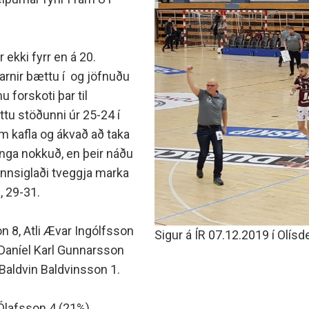
minjanefndar
 ekki fyrr en á 20.
arnir bættu í og jöfnuðu
u forskoti þar til
ttu stöðunni úr 25-24 í
um kafla og ákvað að taka
inga nokkuð, en þeir náðu
innsiglaði tveggja marka
, 29-31.
 8, Atli Ævar Ingólfsson
Sigur á ÍR 07.12.2019 í Olísde
 Daníel Karl Gunnarsson
Baldvin Baldvinsson 1.
 Ólafsson 4 (21%).