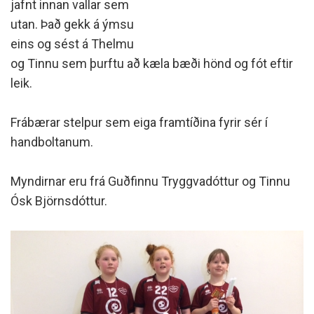
jafnt innan vallar sem
utan. Það gekk á ýmsu
eins og sést á Thelmu
og Tinnu sem þurftu að kæla bæði hönd og fót eftir
leik.
Frábærar stelpur sem eiga framtíðina fyrir sér í
handboltanum.
Myndirnar eru frá Guðfinnu Tryggvadóttur og Tinnu
Ósk Björnsdóttur.