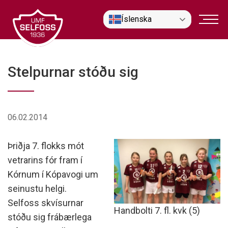
Fara
Íslenska
í
efni
Stelpurnar stóðu sig
06.02.2014
Þriðja 7. flokks mót
vetrarins fór fram í
Kórnum í Kópavogi um
seinustu helgi.
Selfoss skvísurnar
Handbolti 7. fl. kvk (5)
stóðu sig frábærlega