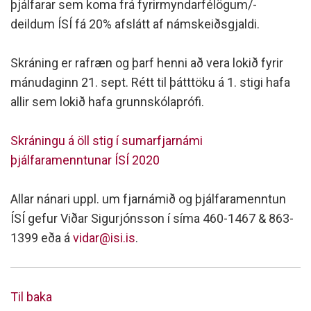
þjálfarar sem koma frá fyrirmyndarfélögum/-
deildum ÍSÍ fá 20% afslátt af námskeiðsgjaldi.
Skráning er rafræn og þarf henni að vera lokið fyrir
mánudaginn 21. sept. Rétt til þátttöku á 1. stigi hafa
allir sem lokið hafa grunnskólaprófi.
Skráningu á öll stig í sumarfjarnámi
þjálfaramenntunar ÍSÍ 2020
Allar nánari uppl. um fjarnámið og þjálfaramenntun
ÍSÍ gefur Viðar Sigurjónsson í síma 460-1467 & 863-
1399 eða á
vidar@isi.is
.
Til baka