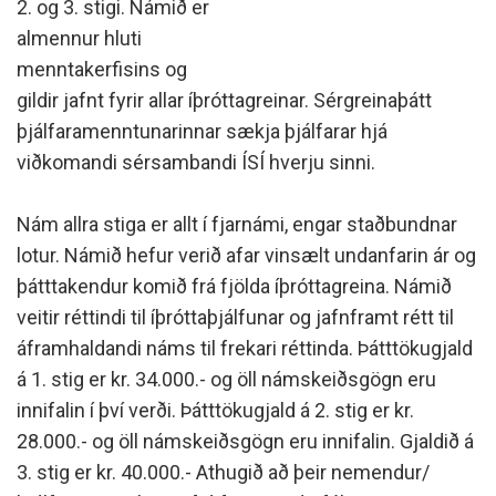
2. og 3. stigi. Námið er
almennur hluti
menntakerfisins og
gildir jafnt fyrir allar íþróttagreinar. Sérgreinaþátt
þjálfaramenntunarinnar sækja þjálfarar hjá
viðkomandi sérsambandi ÍSÍ hverju sinni.
Nám allra stiga er allt í fjarnámi, engar staðbundnar
lotur. Námið hefur verið afar vinsælt undanfarin ár og
þátttakendur komið frá fjölda íþróttagreina. Námið
veitir réttindi til íþróttaþjálfunar og jafnframt rétt til
áframhaldandi náms til frekari réttinda. Þátttökugjald
á 1. stig er kr. 34.000.- og öll námskeiðsgögn eru
innifalin í því verði. Þátttökugjald á 2. stig er kr.
28.000.- og öll námskeiðsgögn eru innifalin. Gjaldið á
3. stig er kr. 40.000.- Athugið að þeir nemendur/