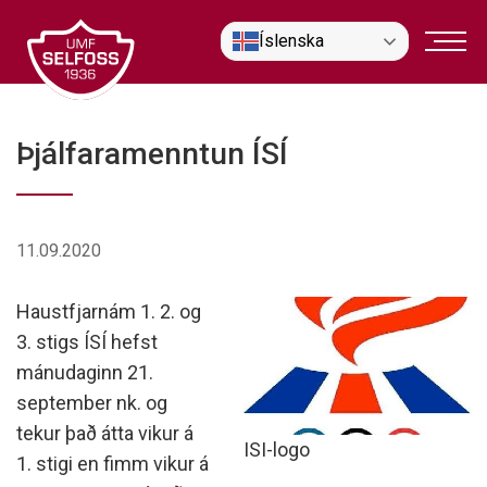
Fara
Íslenska
í
efni
Þjálfaramenntun ÍSÍ
11.09.2020
Haustfjarnám 1. 2. og
3. stigs ÍSÍ hefst
mánudaginn 21.
september nk. og
tekur það átta vikur á
ISI-logo
1. stigi en fimm vikur á