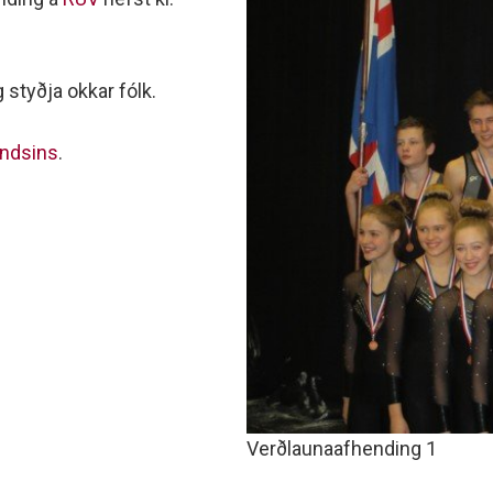
minjanefndar
 styðja okkar fólk.
ndsins
.
Verðlaunaafhending 1