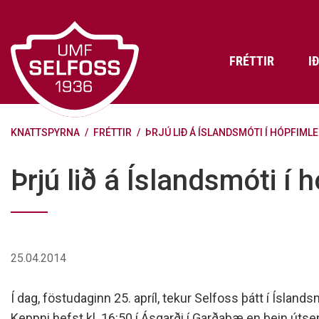
Fara
í
efni
FRÉTTIR
I
KNATTSPYRNA
/
FRÉTTIR
/
ÞRJÚ LIÐ Á ÍSLANDSMÓTI Í HÓPFIML
Frádráttarbærir styrkir til
Skráning iðkenda á Abler
Aðalstjórn Umf. Selfoss
íþróttafélaga
Lög, reglur og stefnur félagsins
Æfingatö
Skrifstof
Viðurken
Þrjú lið á Íslandsmóti í
Fræðslu- og forvarnarstefna Umf.
Björns Bl
Selfoss
Heiðursfél
Æfingagjöld
Frístund
Jafnréttisáætlun Umf. Selfoss
Íþróttafó
Lög Umf. Selfoss
UMFÍ bikar
25.04.2014
Persónuverndarstefna Umf.
Selfoss
Í dag, föstudaginn 25. apríl, tekur Selfoss þátt í Ísland
Reglugerð um fjáraflanir
Keppni hefst kl. 16:50 í Ásgarði í Garðabæ en bein úts