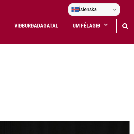
Íslenska
VIÐBURÐADAGATAL
UM FÉLAGIÐ
Frístundaakstur
Nefndir Umf. Selfoss
tjón