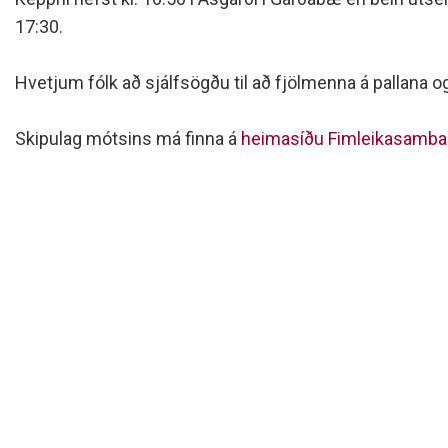
Siðareglur Umf. Selfoss
17:30.
Umgengnisreglur
Hvetjum fólk að sjálfsögðu til að fjölmenna á pallana og
Skipulag mótsins má finna á
heimasíðu Fimleikasamba