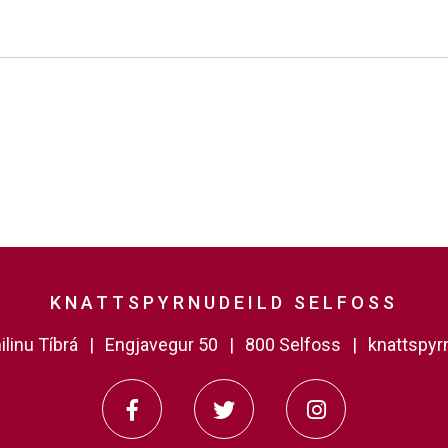
KNATTSPYRNUDEILD SELFOSS
linu Tíbrá
Engjavegur 50
800 Selfoss
knattspy