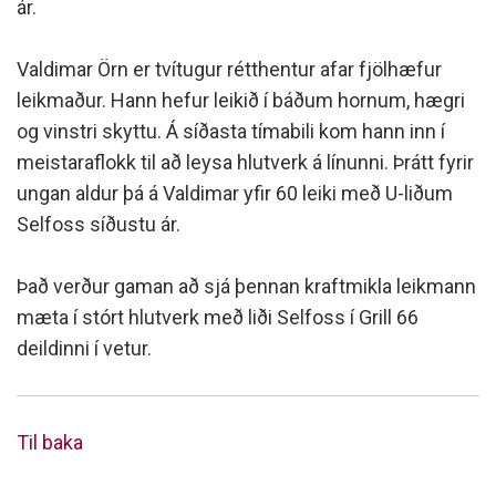
ár.
Valdimar Örn er tvítugur rétthentur afar fjölhæfur
leikmaður. Hann hefur leikið í báðum hornum, hægri
og vinstri skyttu. Á síðasta tímabili kom hann inn í
meistaraflokk til að leysa hlutverk á línunni. Þrátt fyrir
ungan aldur þá á Valdimar yfir 60 leiki með U-liðum
Selfoss síðustu ár.
Það verður gaman að sjá þennan kraftmikla leikmann
mæta í stórt hlutverk með liði Selfoss í Grill 66
deildinni í vetur.
Til baka