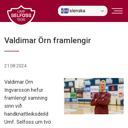
Fara
Íslenska
í
efni
Valdimar Örn framlengir
21.08.2024
Valdimar Örn
Ingvarsson hefur
framlengt samning
sinn við
handknattleiksdeild
Umf. Selfoss um tvö