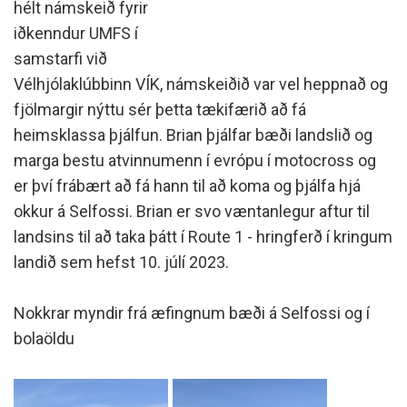
hélt námskeið fyrir
iðkenndur UMFS í
samstarfi við
Vélhjólaklúbbinn VÍK, námskeiðið var vel heppnað og
fjölmargir nýttu sér þetta tækifærið að fá
heimsklassa þjálfun. Brian þjálfar bæði landslið og
marga bestu atvinnumenn í evrópu í motocross og
er því frábært að fá hann til að koma og þjálfa hjá
okkur á Selfossi. Brian er svo væntanlegur aftur til
landsins til að taka þátt í Route 1 - hringferð í kringum
landið sem hefst 10. júlí 2023.
Nokkrar myndir frá æfingnum bæði á Selfossi og í
bolaöldu