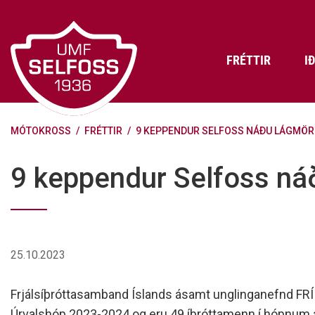
Fara
í
efni
FRÉTTIR
I
MÓTOKROSS
/
FRÉTTIR
/
9 KEPPENDUR SELFOSS NÁÐU LÁGMÖRK
Frádráttarbærir styrkir til
Skráning iðkenda á Abler
Aðalstjórn Umf. Selfoss
íþróttafélaga
Lög, reglur og stefnur félagsins
Æfingatö
Skrifstof
Viðurken
9 keppendur Selfoss ná
Fræðslu- og forvarnarstefna Umf.
Björns Bl
Selfoss
Heiðursfél
Æfingagjöld
Frístund
Jafnréttisáætlun Umf. Selfoss
Íþróttafó
Lög Umf. Selfoss
UMFÍ bikar
25.10.2023
Persónuverndarstefna Umf.
Selfoss
Frjálsíþróttasamband Íslands ásamt unglinganefnd FRÍ 
Reglugerð um fjáraflanir
Úrvalshóp 2023-2024 og eru 49 íþróttamenn í hópnum á