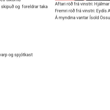
Aftari röð frá vinstri: Hjálma
a skipuð og foreldrar taka
Fremri röð frá vinstri: Eydís
Á myndina vantar Ísold Öss
varp og spjótkast