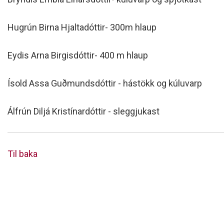
Hugrún Birna Hjaltadóttir- 300m hlaup
Eydis Arna Birgisdóttir- 400 m hlaup
Ísold Assa Guðmundsdóttir - hástökk og kúluvarp
Álfrún Diljá Kristínardóttir - sleggjukast
Til baka