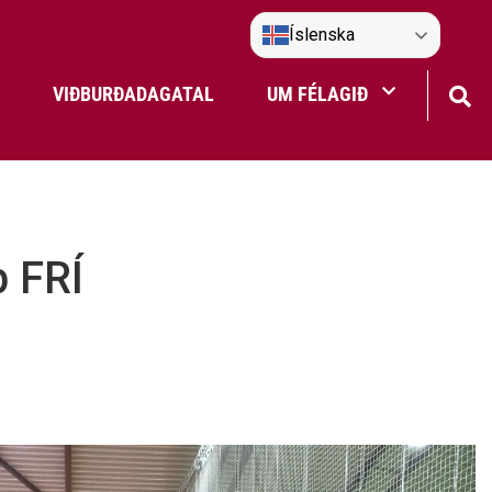
Íslenska
VIÐBURÐADAGATAL
UM FÉLAGIÐ
Frístundaakstur
Nefndir Umf. Selfoss
 FRÍ
tjón