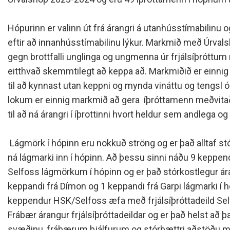
Siðareglur Umf. Selfoss
Umgengnisreglur
Hópurinn er valinn út frá árangri á utanhússtímabilinu 
eftir að innanhússtímabilinu lýkur. Markmið með Úrvals
gegn brottfalli unglinga og ungmenna úr frjálsíþróttum
eitthvað skemmtilegt að keppa að. Markmiðið er einni
til að kynnast utan keppni og mynda vináttu og tengsl ó
lokum er einnig markmið að gera íþróttamenn meðvita
til að ná árangri í íþrottinni hvort heldur sem andlega o
Lágmörk í hópinn eru nokkuð ströng og er það alltaf stó
ná lágmarki inn í hópinn. Að þessu sinni náðu 9 keppend
Selfoss lágmörkum í hópinn og er það stórkostlegur ár
keppandi frá Dímon og 1 keppandi frá Garpi lágmarki í hó
keppendur HSK/Selfoss æfa með frjálsíþróttadeild Selfo
Frábær árangur frjálsíþróttadeildar og er það helst að 
svæðinu, frábærum þjálfurum og stórbættri aðstöðu m