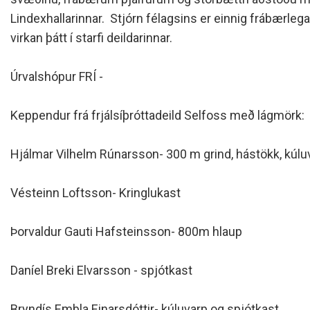
Lindexhallarinnar. Stjórn félagsins er einnig frábærleg
virkan þátt í starfi deildarinnar.
Úrvalshópur FRÍ -
Keppendur frá frjálsíþróttadeild Selfoss með lágmörk:
Hjálmar Vilhelm Rúnarsson- 300 m grind, hástökk, kúlu
Vésteinn Loftsson- Kringlukast
Þorvaldur Gauti Hafsteinsson- 800m hlaup
Daníel Breki Elvarsson - spjótkast
Bryndís Embla Einarsdóttir- kúluvarp og spjótkast