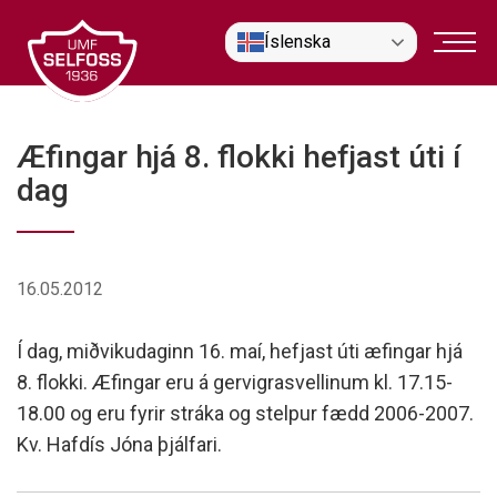
Fara
Íslenska
í
efni
Æfingar hjá 8. flokki hefjast úti í
dag
16.05.2012
Í dag, miðvikudaginn 16. maí, hefjast úti æfingar hjá
8. flokki. Æfingar eru á gervigrasvellinum kl. 17.15-
18.00 og eru fyrir stráka og stelpur fædd 2006-2007.
Kv. Hafdís Jóna þjálfari.