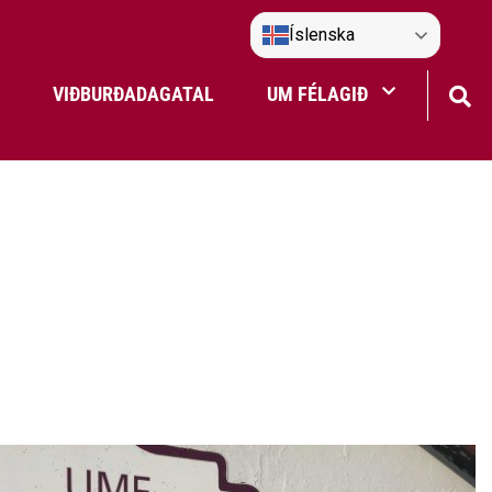
Íslenska
VIÐBURÐADAGATAL
UM FÉLAGIÐ
Frístundaakstur
Nefndir Umf. Selfoss
tjón