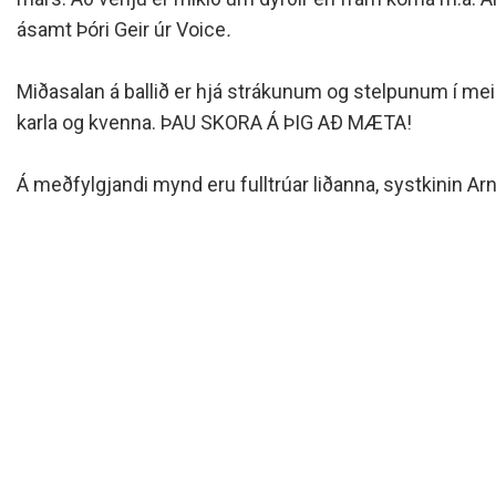
Siðareglur Umf. Selfoss
ásamt Þóri Geir úr Voice
.
Umgengnisreglur
Miðasalan á ballið er hjá strákunum og stelpunum í meist
karla og kvenna. ÞAU SKORA Á ÞIG AÐ MÆTA!
Á meðfylgjandi mynd eru fulltrúar liðanna, systkinin Arn