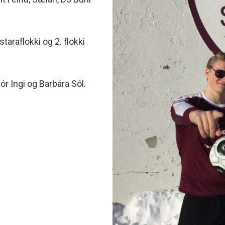
minjanefndar
araflokki og 2. flokki
ór Ingi og Barbára Sól.