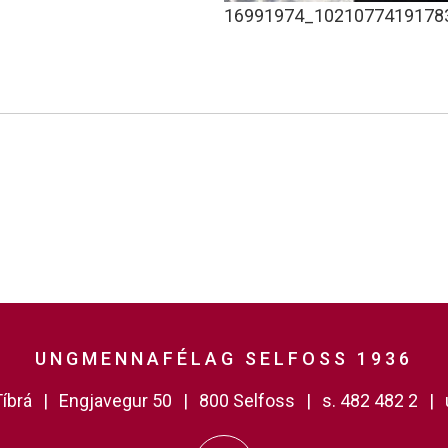
16991974_1021077419178
UNGMENNAFÉLAG SELFOSS 1936
íbrá
Engjavegur 50
800 Selfoss
s. 482 482 2