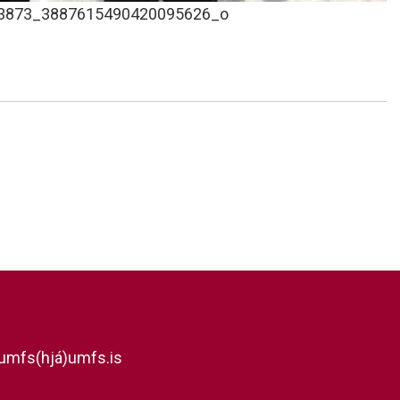
3873_3887615490420095626_o
umfs(hjá)umfs.is