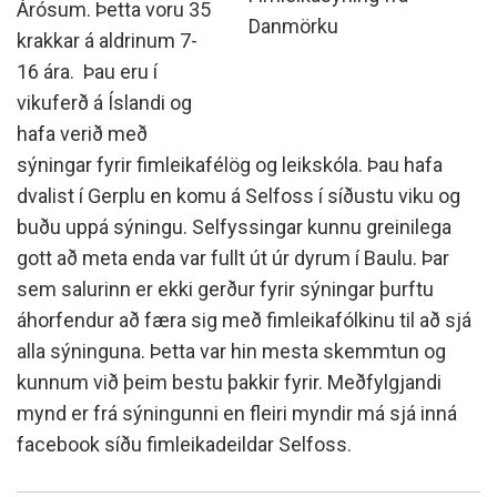
Árósum. Þetta voru 35
Danmörku
krakkar á aldrinum 7-
16 ára. Þau eru í
vikuferð á Íslandi og
hafa verið með
sýningar fyrir fimleikafélög og leikskóla. Þau hafa
dvalist í Gerplu en komu á Selfoss í síðustu viku og
buðu uppá sýningu. Selfyssingar kunnu greinilega
gott að meta enda var fullt út úr dyrum í Baulu. Þar
sem salurinn er ekki gerður fyrir sýningar þurftu
áhorfendur að færa sig með fimleikafólkinu til að sjá
alla sýninguna. Þetta var hin mesta skemmtun og
kunnum við þeim bestu þakkir fyrir. Meðfylgjandi
mynd er frá sýningunni en fleiri myndir má sjá inná
facebook síðu fimleikadeildar Selfoss.