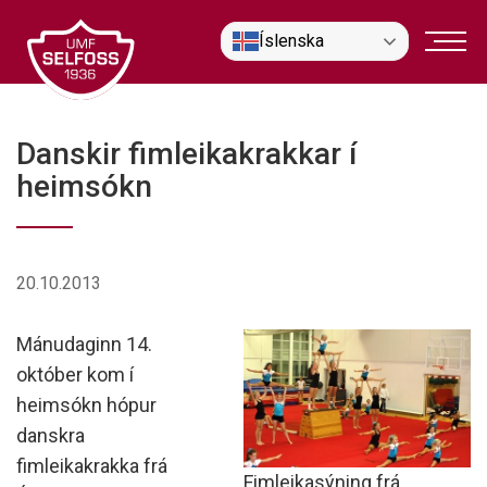
Fara
Íslenska
í
efni
Danskir fimleikakrakkar í
heimsókn
20.10.2013
Mánudaginn 14.
október kom í
heimsókn hópur
danskra
fimleikakrakka frá
Fimleikasýning frá