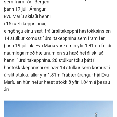
sem fram fór í Bergen
þann 17.júlí. Árangur
Evu Maríu skilaði henni
í 15.sæti keppninnar,
eingöngu einu sæti frá úrslitakeppni hástökksins en
14 stúlkur komust í úrslitakeppnina sem fram fer
þann 19.júlí nk. Eva María var komin yfir 1.81 en felldi
naumlega með hælunum en sú hæð hefði skilað
henni í úrslitakeppnina. 28 stúlkur tóku þátt í
hástökkskeppninni en þær 14 stúlkur sem komust í
úrslit stukku allar yfir 1.81m.Frábær árangur hjá Evu
Maríu en hún hefur hæst stokkið yfir 1.84m á þessu
ári.