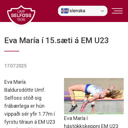
Fara
Íslenska
í
efni
Eva María í 15.sæti á EM U23
17.07.2025
Eva María
Baldursdóttir Umf.
Selfoss stóð sig
frábærlega er hún
vippaði sér yfir 1.77m í
Eva María í
fyrstu tilraun á EM U23
hástökkskeppni EM U23