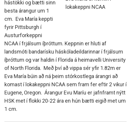
hástökki og bætti sinn
lokakeppni NCAA
besta árangur um 1
cm. Eva María keppti
fyrir Pittsburgh í
Austurforkeppni
NCAA í frjálsum íþróttum. Keppnin er hluti af
landsmóti bandarísku háskóladeildarinnar í frjálsum
íþróttum og var haldin í Florida á heimavelli University
of North Florida. Með því að vippa sér yfir 1.82m er
Eva María búin að ná þeim stórkostlega árangri að
komast í lokakeppni NCAA sem fram fer eftir 2 vikur í
Eugene, Oregon. Árangur Evu Maríu er jafnframt nýtt
HSK met í flokki 20-22 ára en hún bætti eigið met um
1 cm.