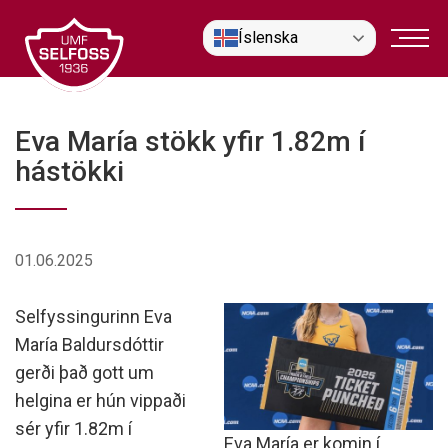
Fara
Íslenska
í
efni
Eva María stökk yfir 1.82m í
hástökki
01.06.2025
Selfyssingurinn Eva
María Baldursdóttir
gerði það gott um
helgina er hún vippaði
sér yfir 1.82m í
Eva María er komin í