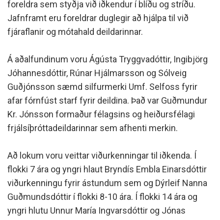
foreldra sem styðja við iðkendur í blíðu og stríðu.
Jafnframt eru foreldrar duglegir að hjálpa til við
fjáraflanir og mótahald deildarinnar.
Á aðalfundinum voru Ágústa Tryggvadóttir, Ingibjörg
Jóhannesdóttir, Rúnar Hjálmarsson og Sólveig
Guðjónsson sæmd silfurmerki Umf. Selfoss fyrir
afar fórnfúst starf fyrir deildina. Það var Guðmundur
Kr. Jónsson formaður félagsins og heiðursfélagi
frjálsíþróttadeildarinnar sem afhenti merkin.
Að lokum voru veittar viðurkenningar til iðkenda. Í
flokki 7 ára og yngri hlaut Bryndís Embla Einarsdóttir
viðurkenningu fyrir ástundum sem og Dýrleif Nanna
Guðmundsdóttir í flokki 8-10 ára. Í flokki 14 ára og
yngri hlutu Unnur María Ingvarsdóttir og Jónas