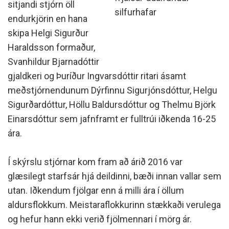
sitjandi stjórn öll
silfurhafar
endurkjörin en hana
skipa Helgi Sigurður
Haraldsson formaður,
Svanhildur Bjarnadóttir
gjaldkeri og Þuríður Ingvarsdóttir ritari ásamt
meðstjórnendunum Dýrfinnu Sigurjónsdóttur, Helgu
Sigurðardóttur, Höllu Baldursdóttur og Thelmu Björk
Einarsdóttur sem jafnframt er fulltrúi iðkenda 16-25
ára.
Í skýrslu stjórnar kom fram að árið 2016 var
glæsilegt starfsár hjá deildinni, bæði innan vallar sem
utan. Iðkendum fjölgar enn á milli ára í öllum
aldursflokkum. Meistaraflokkurinn stækkaði verulega
og hefur hann ekki verið fjölmennari í mörg ár.