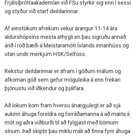
Frjálsíþróttaakademían við FSu styrkir sig enn í sessi
og styður við starf deildarinnar.
Af einstökum afrekum vekur árangur 11-14 ára
aldurshópsins mesta athygli en þau sigruðu annað
árið í röð bæði á Meistaramóti Íslands innanhúss og
utan undir merkjum HSK/Selfoss.
Rekstur deildarinnar er áfram í góðum málum og
afkoman góð sem gefur möguleika á enn frekari
þjónustu við iðkendur og þjálfara.
Að lokum kom fram hversu ánægjulegt er að sjá
aukinn áhuga foreldra og forráðamanna á að mæta á
mót og aðra viðburði til að fylgjast með börnum
sínum. Það skiptir þau miklu máli að finna fyrir áhuga