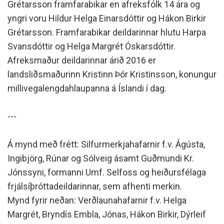
Grétarsson framfarabikar en afreksfólk 14 ára og
yngri voru Hildur Helga Einarsdóttir og Hákon Birkir
Grétarsson. Framfarabikar deildarinnar hlutu Harpa
Svansdóttir og Helga Margrét Óskarsdóttir.
Afreksmaður deildarinnar árið 2016 er
landsliðsmaðurinn Kristinn Þór Kristinsson, konungur
millivegalengdahlaupanna á Íslandi í dag.
---
Á mynd með frétt: Silfurmerkjahafarnir f.v. Ágústa,
Ingibjörg, Rúnar og Sólveig ásamt Guðmundi Kr.
Jónssyni, formanni Umf. Selfoss og heiðursfélaga
frjálsíþróttadeildarinnar, sem afhenti merkin.
Mynd fyrir neðan: Verðlaunahafarnir f.v. Helga
Margrét, Bryndís Embla, Jónas, Hákon Birkir, Dýrleif