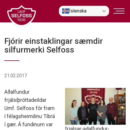
Fara
Íslenska
í
efni
Fjórir einstaklingar sæmdir
silfurmerki Selfoss
21.02.2017
Aðalfundur
frjálsíþróttadeildar
Umf. Selfoss fór fram
í félagsheimilinu Tíbrá
í gær. Á fundinum var
frjalsar-adalfundur-