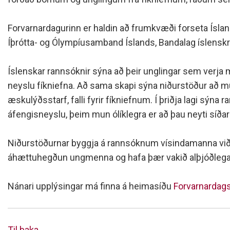
Siðareglur Umf. Selfoss
Umgengnisreglur
Forvarnardagurinn er haldin að frumkvæði forseta Ísla
Íþrótta- og Ólympíusamband Íslands, Bandalag íslenskra
Íslenskar rannsóknir sýna að þeir unglingar sem verja m
neyslu fíkniefna. Að sama skapi sýna niðurstöður að m
æskulýðsstarf, falli fyrir fíkniefnum. Í þriðja lagi sý
áfengisneyslu, þeim mun ólíklegra er að þau neyti síðar 
Niðurstöðurnar byggja á rannsóknum vísindamanna við 
áhættuhegðun ungmenna og hafa þær vakið alþjóðlega e
Nánari upplýsingar má finna á heimasíðu
Forvarnardag
Til baka