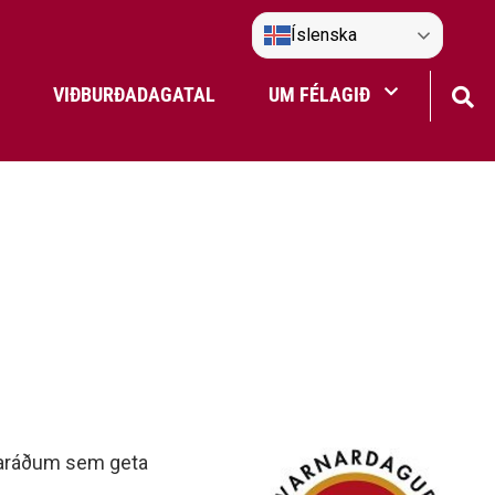
Íslenska
VIÐBURÐADAGATAL
UM FÉLAGIÐ
Frístundaakstur
Nefndir Umf. Selfoss
tjón
llaráðum sem geta