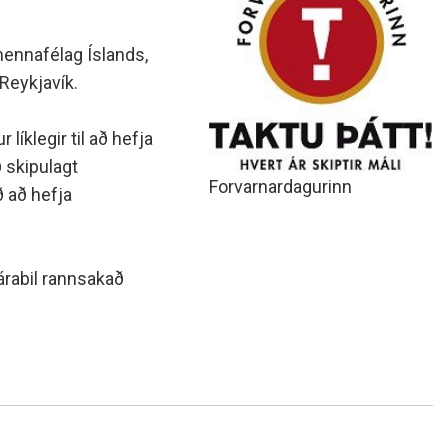
mennafélag Íslands,
Reykjavík.
íklegir til að hefja
 skipulagt
Forvarnardagurinn
ð að hefja
rabil rannsakað