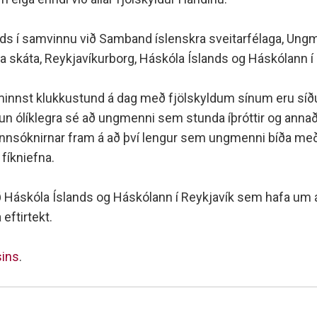
minjanefndar
nds í samvinnu við Samband íslenskra sveitarfélaga, Ung
 skáta, Reykjavíkurborg, Háskóla Íslands og Háskólann í 
innst klukkustund á dag með fjölskyldum sínum eru síður l
un ólíklegra sé að ungmenni sem stunda íþróttir og annað
na rannsóknirnar fram á að því lengur sem ungmenni bíða me
fíkniefna.
Háskóla Íslands og Háskólann í Reykjavík sem hafa um á
ftirtekt.
sins
.