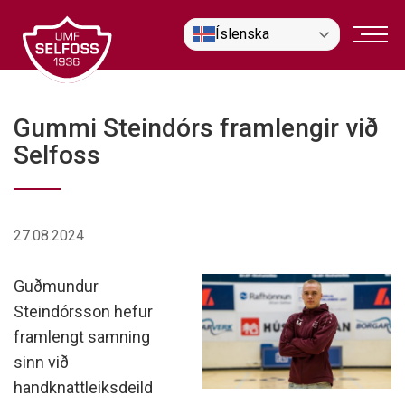
Fara
Íslenska
í
efni
Gummi Steindórs framlengir við
Selfoss
27.08.2024
Guðmundur
Steindórsson hefur
framlengt samning
sinn við
handknattleiksdeild