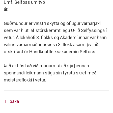
Umf. Selfoss um tvö
ár.
Guðmundur er vinstri skytta og öflugur varnarjaxl
sem var hluti af stórskemmtilegu U-lið Selfyssinga í
vetur. Á lokahófi 3. flokks og Akademíunnar var hann
valinn varnarmaður ársins í 3. flokk ásamt því að
útskrifast úr Handknattleiksakademíu Selfoss.
Það er ljóst að við munum fá að sjá þennan
spennandi leikmann stíga sín fyrstu skref með
meistaraflokki í vetur.
Til baka