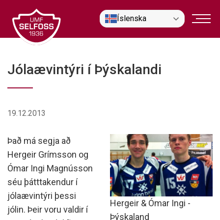
Fara
Íslenska
í
efni
Jólaævintýri í Þýskalandi
19.12.2013
Það má segja að
Hergeir Grímsson og
Ómar Ingi Magnússon
séu þátttakendur í
jólaævintýri þessi
Hergeir & Ómar Ingi -
jólin. Þeir voru valdir í
Þýskaland