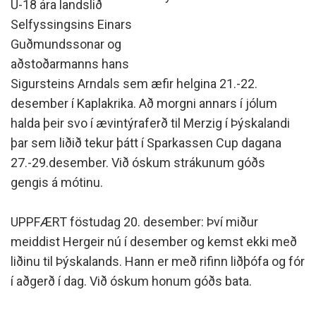
U-18 ára landslið
Selfyssingsins Einars
Guðmundssonar og
aðstoðarmanns hans
Sigursteins Arndals sem æfir helgina 21.-22.
desember í Kaplakrika. Að morgni annars í jólum
halda þeir svo í ævintýraferð til Merzig í Þýskalandi
þar sem liðið tekur þátt í Sparkassen Cup dagana
27.-29.desember. Við óskum strákunum góðs
gengis á mótinu.
UPPFÆRT föstudag 20. desember: Því miður
meiddist Hergeir nú í desember og kemst ekki með
liðinu til Þýskalands. Hann er með rifinn liðþófa og fór
í aðgerð í dag. Við óskum honum góðs bata.